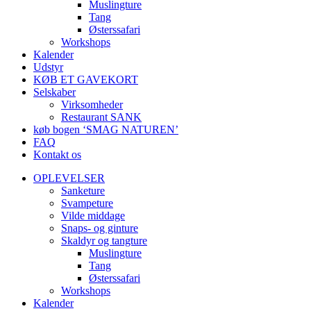
Muslingture
Tang
Østerssafari
Workshops
Kalender
Udstyr
KØB ET GAVEKORT
Selskaber
Virksomheder
Restaurant SANK
køb bogen ‘SMAG NATUREN’
FAQ
Kontakt os
OPLEVELSER
Sanketure
Svampeture
Vilde middage
Snaps- og ginture
Skaldyr og tangture
Muslingture
Tang
Østerssafari
Workshops
Kalender