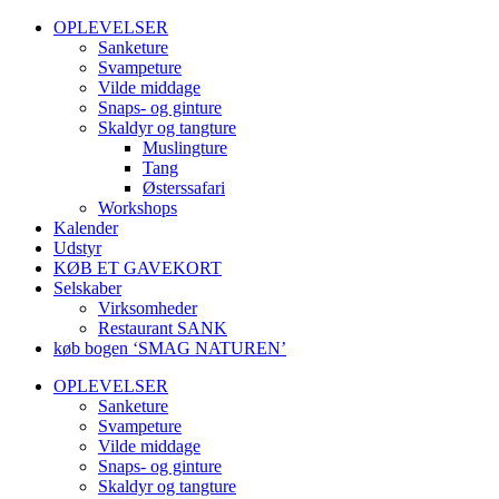
OPLEVELSER
Sanketure
Svampeture
Vilde middage
Snaps- og ginture
Skaldyr og tangture
Muslingture
Tang
Østerssafari
Workshops
Kalender
Udstyr
KØB ET GAVEKORT
Selskaber
Virksomheder
Restaurant SANK
køb bogen ‘SMAG NATUREN’
OPLEVELSER
Sanketure
Svampeture
Vilde middage
Snaps- og ginture
Skaldyr og tangture