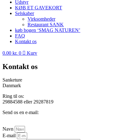
Udstyr
KØB ET GAVEKORT
Selskaber
Virksomheder
Restaurant SANK
køb bogen ‘SMAG NATUREN’
FAQ
Kontakt os
0.00
kr.
0
Kurv
Kontakt os
Sanketure
Danmark
Ring til os:
29884588 eller 29287819
Send os en e-mail:
kontakt@sanketure.dk
Navn
E-mail