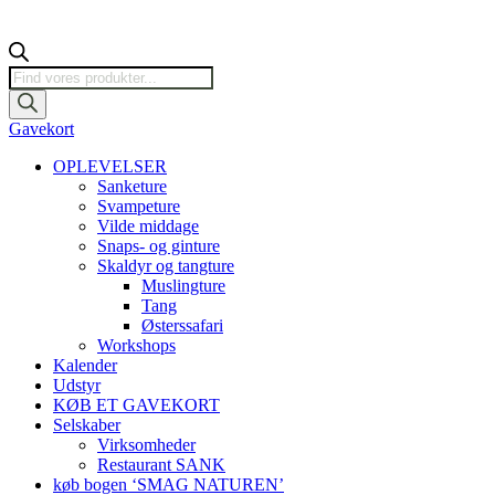
Products
search
Gavekort
OPLEVELSER
Sanketure
Svampeture
Vilde middage
Snaps- og ginture
Skaldyr og tangture
Muslingture
Tang
Østerssafari
Workshops
Kalender
Udstyr
KØB ET GAVEKORT
Selskaber
Virksomheder
Restaurant SANK
køb bogen ‘SMAG NATUREN’