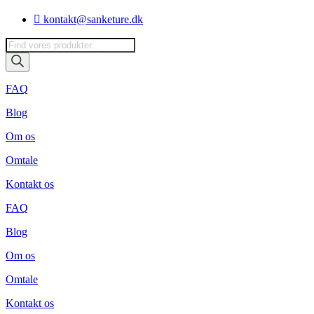
Videre
kontakt@sanketure.dk
til
indhold
Products
search
FAQ
Blog
Om os
Omtale
Kontakt os
FAQ
Blog
Om os
Omtale
Kontakt os