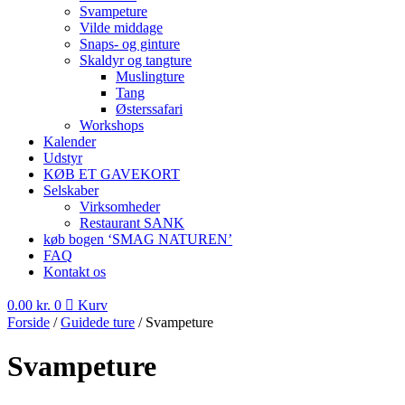
Svampeture
Vilde middage
Snaps- og ginture
Skaldyr og tangture
Muslingture
Tang
Østerssafari
Workshops
Kalender
Udstyr
KØB ET GAVEKORT
Selskaber
Virksomheder
Restaurant SANK
køb bogen ‘SMAG NATUREN’
FAQ
Kontakt os
0.00
kr.
0
Kurv
Forside
/
Guidede ture
/ Svampeture
Svampeture