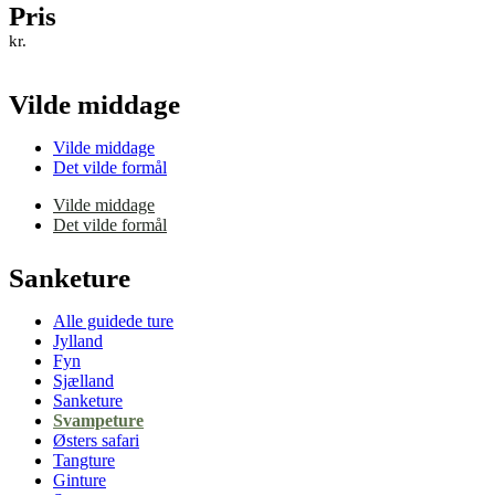
Pris
kr.
Vilde middage
Vilde middage
Det vilde formål
Vilde middage
Det vilde formål
Sanketure
Alle guidede ture
Jylland
Fyn
Sjælland
Sanketure
Svampeture
Østers safari
Tangture
Ginture