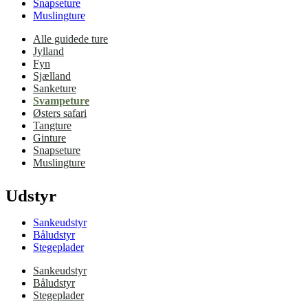
Snapseture
Muslingture
Alle guidede ture
Jylland
Fyn
Sjælland
Sanketure
Svampeture
Østers safari
Tangture
Ginture
Snapseture
Muslingture
Udstyr
Sankeudstyr
Båludstyr
Stegeplader
Sankeudstyr
Båludstyr
Stegeplader