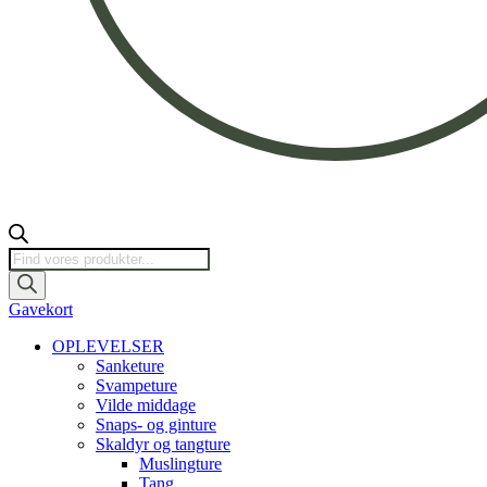
Products
search
Gavekort
OPLEVELSER
Sanketure
Svampeture
Vilde middage
Snaps- og ginture
Skaldyr og tangture
Muslingture
Tang