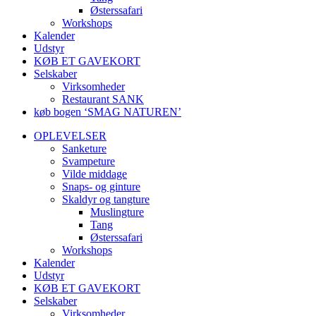
Østerssafari
Workshops
Kalender
Udstyr
KØB ET GAVEKORT
Selskaber
Virksomheder
Restaurant SANK
køb bogen ‘SMAG NATUREN’
OPLEVELSER
Sanketure
Svampeture
Vilde middage
Snaps- og ginture
Skaldyr og tangture
Muslingture
Tang
Østerssafari
Workshops
Kalender
Udstyr
KØB ET GAVEKORT
Selskaber
Virksomheder