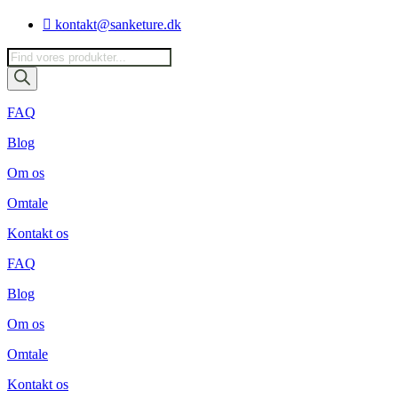
Videre
kontakt@sanketure.dk
til
indhold
Products
search
FAQ
Blog
Om os
Omtale
Kontakt os
FAQ
Blog
Om os
Omtale
Kontakt os