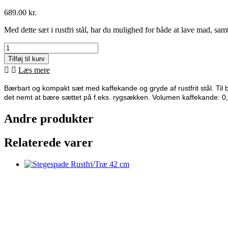
689.00
kr.
Med dette sæt i rustfri stål, har du mulighed for både at lave mad, s
Sæt
til
Tilføj til kurv
åben
Læs mere
ild
Rustfri
Bærbart og kompakt sæt med kaffekande og gryde af rustfrit stål. Ti
antal
det nemt at bære sættet på f.eks. rygsækken. Volumen kaffekande: 0,8 
Andre produkter
Relaterede varer