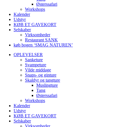
Østerssafari
Workshops
Kalender
Udstyr
KØB ET GAVEKORT
Selskaber
Virksomheder
Restaurant SANK
køb bogen ‘SMAG NATUREN’
OPLEVELSER
Sanketure
Svampeture
Vilde middage
Snaps- og ginture
Skaldyr og tangture
Muslingture
Tang
Østerssafari
Workshops
Kalender
Udstyr
KØB ET GAVEKORT
Selskaber
Virksomheder