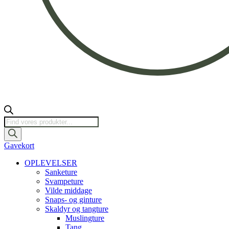
Products
search
Gavekort
OPLEVELSER
Sanketure
Svampeture
Vilde middage
Snaps- og ginture
Skaldyr og tangture
Muslingture
Tang