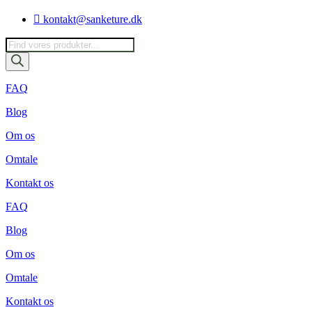
Videre
kontakt@sanketure.dk
til
indhold
Products
search
FAQ
Blog
Om os
Omtale
Kontakt os
FAQ
Blog
Om os
Omtale
Kontakt os