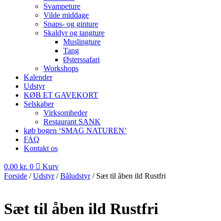
Svampeture
Vilde middage
Snaps- og ginture
Skaldyr og tangture
Muslingture
Tang
Østerssafari
Workshops
Kalender
Udstyr
KØB ET GAVEKORT
Selskaber
Virksomheder
Restaurant SANK
køb bogen ‘SMAG NATUREN’
FAQ
Kontakt os
0.00
kr.
0
Kurv
Forside
/
Udstyr
/
Båludstyr
/ Sæt til åben ild Rustfri
Sæt til åben ild Rustfri