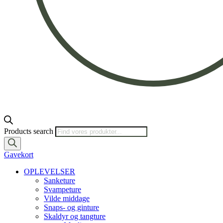
Products search
Gavekort
OPLEVELSER
Sanketure
Svampeture
Vilde middage
Snaps- og ginture
Skaldyr og tangture