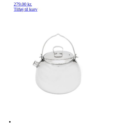
279.00
kr.
Tilføj til kurv