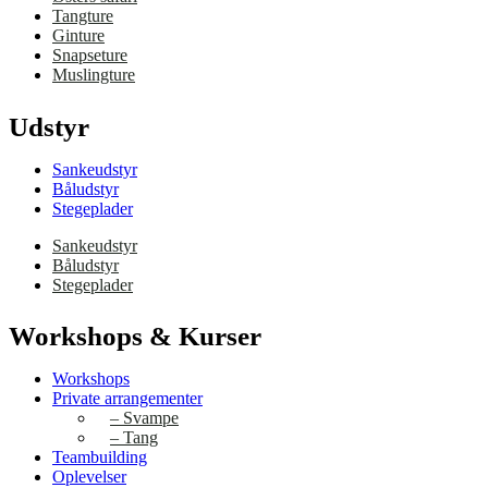
Tangture
Ginture
Snapseture
Muslingture
Udstyr
Sankeudstyr
Båludstyr
Stegeplader
Sankeudstyr
Båludstyr
Stegeplader
Workshops & Kurser
Workshops
Private arrangementer
– Svampe
– Tang
Teambuilding
Oplevelser