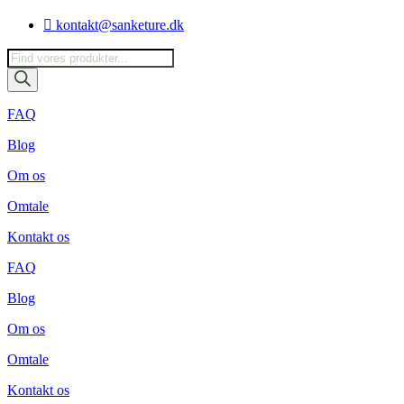
Videre
kontakt@sanketure.dk
til
indhold
Products
search
FAQ
Blog
Om os
Omtale
Kontakt os
FAQ
Blog
Om os
Omtale
Kontakt os