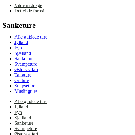
Vilde middage
Det vilde formål
Sanketure
Alle guidede ture
Jylland
Fyn
Sjælland
Sanketure
Svampeture
Østers safari
Tangture
Ginture
Snapseture
Muslingture
Alle guidede ture
Jylland
Fyn
Sjælland
Sanketure
Svampeture
Østers safari