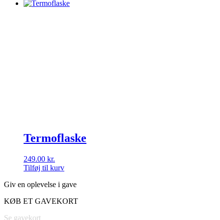
Termoflaske
249.00
kr.
Tilføj til kurv
Giv en oplevelse i gave
KØB ET GAVEKORT
Se gavekort