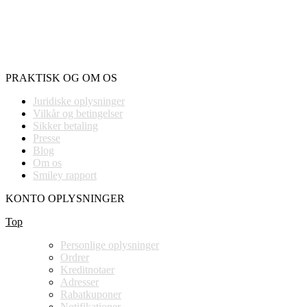
PRAKTISK OG OM OS
Juridiske oplysninger
Vilkår og betingelser
Sikker betaling
Presse
Blog
Om os
Smiley rapport
KONTO OPLYSNINGER
Top
Personlige oplysninger
Ordrer
Kreditnotaer
Adresser
Rabatkuponer
Notifikationer