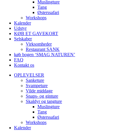
Muslingture
Tang
Østerssafari
Workshops
Kalender
Udstyr
KØB ET GAVEKORT
Selskaber
Virksomheder
Restaurant SANK
køb bogen ‘SMAG NATUREN’
FAQ
Kontakt os
OPLEVELSER
Sanketure
Svampeture
Vilde middage
Snaps- og ginture
Skaldyr og tangture
Muslingture
Tang
Østerssafari
Workshops
Kalender