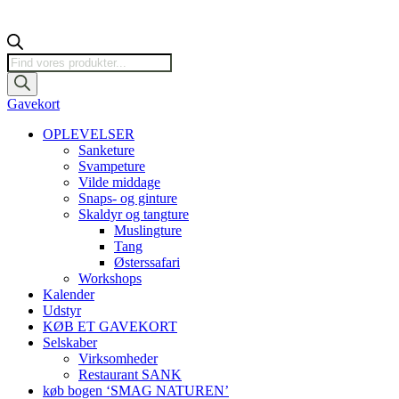
Products
search
Gavekort
OPLEVELSER
Sanketure
Svampeture
Vilde middage
Snaps- og ginture
Skaldyr og tangture
Muslingture
Tang
Østerssafari
Workshops
Kalender
Udstyr
KØB ET GAVEKORT
Selskaber
Virksomheder
Restaurant SANK
køb bogen ‘SMAG NATUREN’