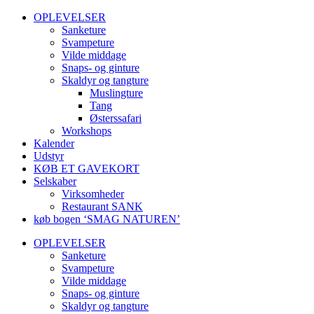
OPLEVELSER
Sanketure
Svampeture
Vilde middage
Snaps- og ginture
Skaldyr og tangture
Muslingture
Tang
Østerssafari
Workshops
Kalender
Udstyr
KØB ET GAVEKORT
Selskaber
Virksomheder
Restaurant SANK
køb bogen ‘SMAG NATUREN’
OPLEVELSER
Sanketure
Svampeture
Vilde middage
Snaps- og ginture
Skaldyr og tangture