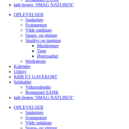
køb bogen ‘SMAG NATUREN’
OPLEVELSER
Sanketure
Svampeture
Vilde middage
Snaps- og ginture
Skaldyr og tangture
Muslingture
Tang
Østerssafari
Workshops
Kalender
Udstyr
KØB ET GAVEKORT
Selskaber
Virksomheder
Restaurant SANK
køb bogen ‘SMAG NATUREN’
OPLEVELSER
Sanketure
Svampeture
Vilde middage
Snaps- og ginture