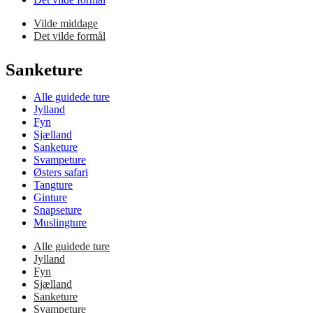
Vilde middage
Det vilde formål
Sanketure
Alle guidede ture
Jylland
Fyn
Sjælland
Sanketure
Svampeture
Østers safari
Tangture
Ginture
Snapseture
Muslingture
Alle guidede ture
Jylland
Fyn
Sjælland
Sanketure
Svampeture