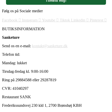
Følg os på Sociale medier
Facebook
Instagram
Youtube
Tiktok
Linkedin
Pinterest
BUTIKSINFORMATION
Sanketure
Send os en e-mail:
kontakt@sanketure.dk
Telefon tid:
Mandag: lukket
Tirsdag-fredag kl. 9:00-16:00
Ring på 29884588 eller 29287819
CVR: 41040297
Restaurant SANK
Frederikssundsvej 230 kld 1, 2700 Brønshøj KBH