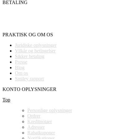
BETALING
PRAKTISK OG OM OS
Juridiske oplysninger
Vilkår og betingelser
Sikker betaling
Presse
Blog
Om os
Smiley rapport
KONTO OPLYSNINGER
Top
Personlige oplysninger
Ordrer
Kreditnotaer
Adresser
Rabatkuponer
Notifikationer