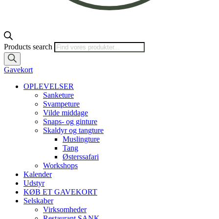
Products search
Gavekort
OPLEVELSER
Sanketure
Svampeture
Vilde middage
Snaps- og ginture
Skaldyr og tangture
Muslingture
Tang
Østerssafari
Workshops
Kalender
Udstyr
KØB ET GAVEKORT
Selskaber
Virksomheder
Restaurant SANK