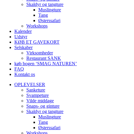
Skaldyr og tangture
Muslingture
Tang
Østerssafari
Workshops
Kalender
Udstyr
KØB ET GAVEKORT
Selskaber
Virksomheder
Restaurant SANK
køb bogen ‘SMAG NATUREN’
FAQ
Kontakt os
OPLEVELSER
Sanketure
Svampeture
Vilde middage
Snaps- og ginture
Skaldyr og tangture
Muslingture
Tang
Østerssafari
Workshops