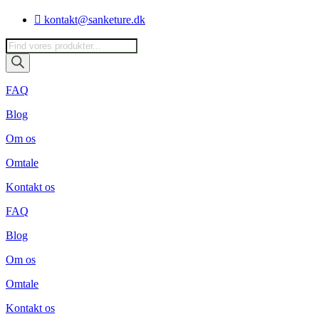
Videre
kontakt@sanketure.dk
til
indhold
Products
search
FAQ
Blog
Om os
Omtale
Kontakt os
FAQ
Blog
Om os
Omtale
Kontakt os