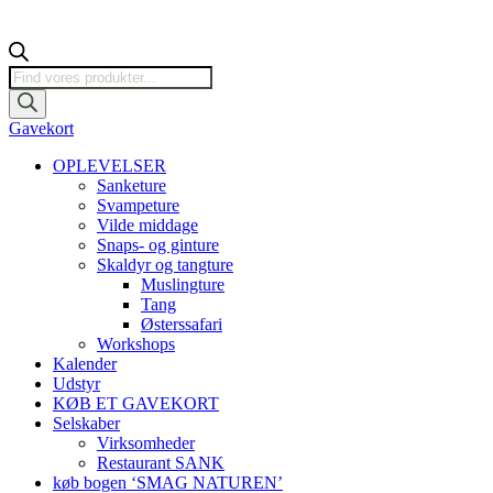
Products
search
Gavekort
OPLEVELSER
Sanketure
Svampeture
Vilde middage
Snaps- og ginture
Skaldyr og tangture
Muslingture
Tang
Østerssafari
Workshops
Kalender
Udstyr
KØB ET GAVEKORT
Selskaber
Virksomheder
Restaurant SANK
køb bogen ‘SMAG NATUREN’