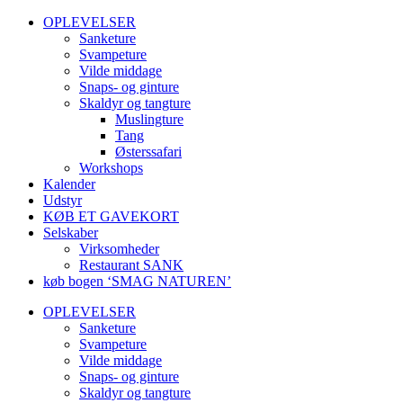
OPLEVELSER
Sanketure
Svampeture
Vilde middage
Snaps- og ginture
Skaldyr og tangture
Muslingture
Tang
Østerssafari
Workshops
Kalender
Udstyr
KØB ET GAVEKORT
Selskaber
Virksomheder
Restaurant SANK
køb bogen ‘SMAG NATUREN’
OPLEVELSER
Sanketure
Svampeture
Vilde middage
Snaps- og ginture
Skaldyr og tangture