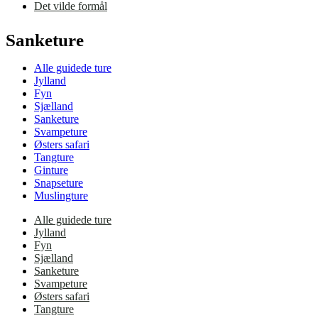
Det vilde formål
Sanketure
Alle guidede ture
Jylland
Fyn
Sjælland
Sanketure
Svampeture
Østers safari
Tangture
Ginture
Snapseture
Muslingture
Alle guidede ture
Jylland
Fyn
Sjælland
Sanketure
Svampeture
Østers safari
Tangture