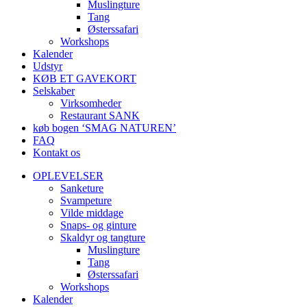
Muslingture
Tang
Østerssafari
Workshops
Kalender
Udstyr
KØB ET GAVEKORT
Selskaber
Virksomheder
Restaurant SANK
køb bogen ‘SMAG NATUREN’
FAQ
Kontakt os
OPLEVELSER
Sanketure
Svampeture
Vilde middage
Snaps- og ginture
Skaldyr og tangture
Muslingture
Tang
Østerssafari
Workshops
Kalender