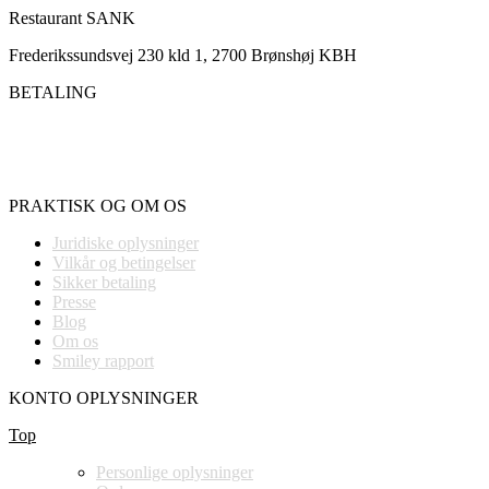
Restaurant SANK
Frederikssundsvej 230 kld 1, 2700 Brønshøj KBH
BETALING
PRAKTISK OG OM OS
Juridiske oplysninger
Vilkår og betingelser
Sikker betaling
Presse
Blog
Om os
Smiley rapport
KONTO OPLYSNINGER
Top
Personlige oplysninger