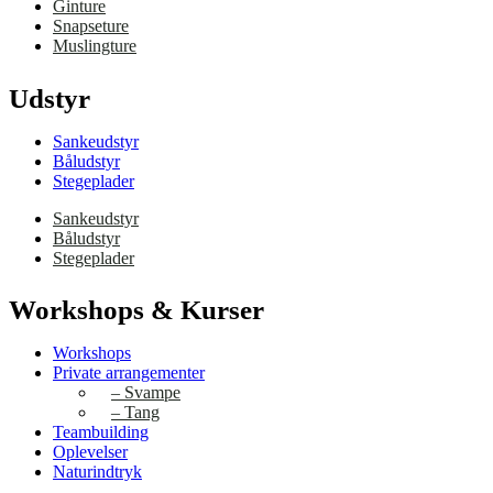
Ginture
Snapseture
Muslingture
Udstyr
Sankeudstyr
Båludstyr
Stegeplader
Sankeudstyr
Båludstyr
Stegeplader
Workshops & Kurser
Workshops
Private arrangementer
– Svampe
– Tang
Teambuilding
Oplevelser
Naturindtryk