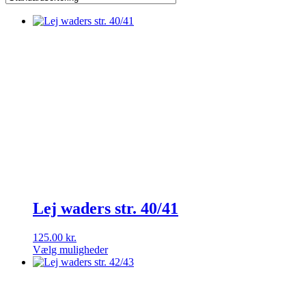
Lej waders str. 40/41
125.00
kr.
Vælg muligheder
Dette
vare
har
flere