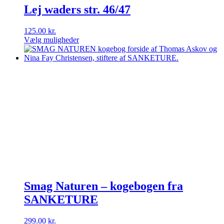
Lej waders str. 46/47
125.00
kr.
Vælg muligheder
Dette
vare
har
flere
varianter.
Mulighederne
kan
vælges
på
varesiden
Smag Naturen – kogebogen fra
SANKETURE
299.00
kr.