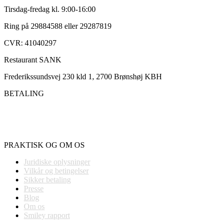
Tirsdag-fredag kl. 9:00-16:00
Ring på 29884588 eller 29287819
CVR: 41040297
Restaurant SANK
Frederikssundsvej 230 kld 1, 2700 Brønshøj KBH
BETALING
PRAKTISK OG OM OS
Juridiske oplysninger
Vilkår og betingelser
Sikker betaling
Presse
Blog
Om os
Smiley rapport