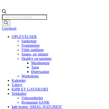
Products
search
Gavekort
OPLEVELSER
Sanketure
Svampeture
Vilde middage
Snaps- og ginture
Skaldyr og tangture
Muslingture
Tang
Østerssafari
Workshops
Kalender
Udstyr
KØB ET GAVEKORT
Selskaber
Virksomheder
Restaurant SANK
køb bogen ‘SMAG NATUREN’