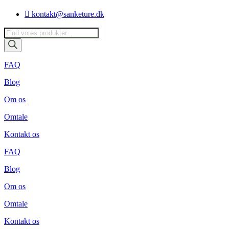
Videre
kontakt@sanketure.dk
til
indhold
Products
search
FAQ
Blog
Om os
Omtale
Kontakt os
FAQ
Blog
Om os
Omtale
Kontakt os