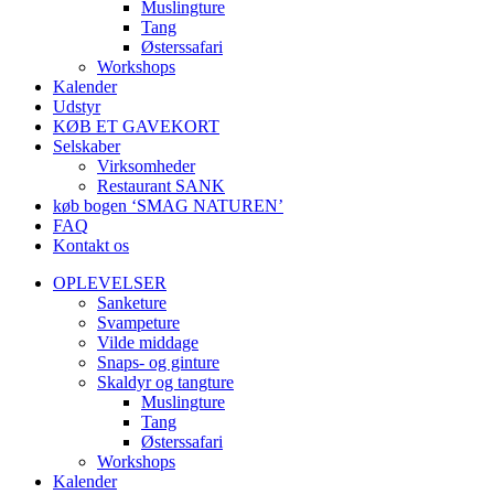
Muslingture
Tang
Østerssafari
Workshops
Kalender
Udstyr
KØB ET GAVEKORT
Selskaber
Virksomheder
Restaurant SANK
køb bogen ‘SMAG NATUREN’
FAQ
Kontakt os
OPLEVELSER
Sanketure
Svampeture
Vilde middage
Snaps- og ginture
Skaldyr og tangture
Muslingture
Tang
Østerssafari
Workshops
Kalender