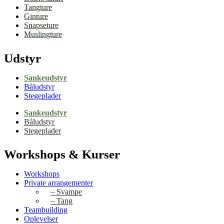
Tangture
Ginture
Snapseture
Muslingture
Udstyr
Sankeudstyr
Båludstyr
Stegeplader
Sankeudstyr
Båludstyr
Stegeplader
Workshops & Kurser
Workshops
Private arrangementer
– Svampe
– Tang
Teambuilding
Oplevelser