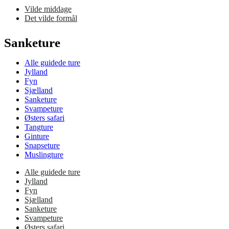
Vilde middage
Det vilde formål
Sanketure
Alle guidede ture
Jylland
Fyn
Sjælland
Sanketure
Svampeture
Østers safari
Tangture
Ginture
Snapseture
Muslingture
Alle guidede ture
Jylland
Fyn
Sjælland
Sanketure
Svampeture
Østers safari