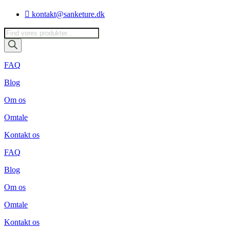
Videre
kontakt@sanketure.dk
til
indhold
Products
search
FAQ
Blog
Om os
Omtale
Kontakt os
FAQ
Blog
Om os
Omtale
Kontakt os