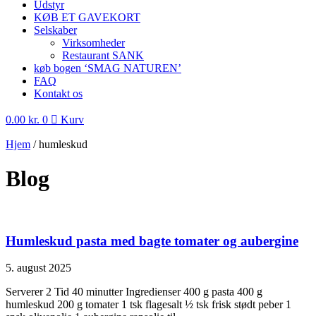
Udstyr
KØB ET GAVEKORT
Selskaber
Virksomheder
Restaurant SANK
køb bogen ‘SMAG NATUREN’
FAQ
Kontakt os
0.00
kr.
0
Kurv
Hjem
/
humleskud
Blog
Humleskud pasta med bagte tomater og aubergine
5. august 2025
Serverer 2 Tid 40 minutter Ingredienser 400 g pasta 400 g
humleskud 200 g tomater 1 tsk flagesalt ½ tsk frisk stødt peber 1