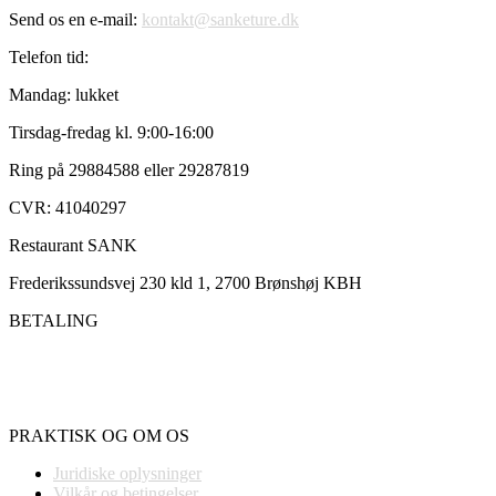
Send os en e-mail:
kontakt@sanketure.dk
Telefon tid:
Mandag: lukket
Tirsdag-fredag kl. 9:00-16:00
Ring på 29884588 eller 29287819
CVR: 41040297
Restaurant SANK
Frederikssundsvej 230 kld 1, 2700 Brønshøj KBH
BETALING
PRAKTISK OG OM OS
Juridiske oplysninger
Vilkår og betingelser