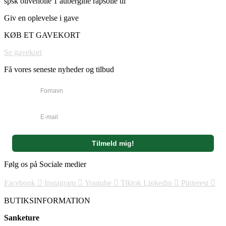
spsk olivenolie 1 aubergine rapsolie til
Giv en oplevelse i gave
KØB ET GAVEKORT
Se gavekort
Få vores seneste nyheder og tilbud
Følg os på Sociale medier
Facebook
Instagram
Youtube
Tiktok
Linkedin
Pinterest
BUTIKSINFORMATION
Sanketure