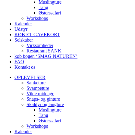
Muslingture
Tang
Østerssafari
Workshops
Kalender
Udstyr
KØB ET GAVEKORT
Selskaber
Virksomheder
Restaurant SANK
køb bogen ‘SMAG NATUREN’
FAQ
Kontakt os
OPLEVELSER
Sanketure
Svampeture
Vilde middage
Snaps- og ginture
Skaldyr og tangture
Muslingture
Tang
Østerssafari
Workshops
Kalender