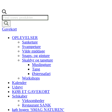
Products
search
Gavekort
OPLEVELSER
Sanketure
Svampeture
Vilde middage
Snaps- og ginture
Skaldyr og tangture
Muslingture
Tang
Østerssafari
Workshops
Kalender
Udstyr
KØB ET GAVEKORT
Selskaber
Virksomheder
Restaurant SANK
køb bogen ‘SMAG NATUREN’