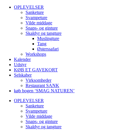
OPLEVELSER
Sanketure
Svampeture
Vilde middage
Snaps- og ginture
Skaldyr og tangture
Muslingture
Tang
Østerssafari
Workshops
Kalender
Udstyr
KØB ET GAVEKORT
Selskaber
Virksomheder
Restaurant SANK
køb bogen ‘SMAG NATUREN’
OPLEVELSER
Sanketure
Svampeture
Vilde middage
Snaps- og ginture
Skaldyr og tangture