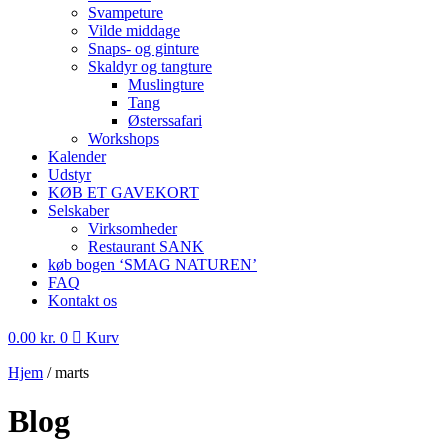
Svampeture
Vilde middage
Snaps- og ginture
Skaldyr og tangture
Muslingture
Tang
Østerssafari
Workshops
Kalender
Udstyr
KØB ET GAVEKORT
Selskaber
Virksomheder
Restaurant SANK
køb bogen ‘SMAG NATUREN’
FAQ
Kontakt os
0.00
kr.
0
Kurv
Hjem
/
marts
Blog