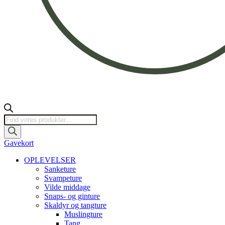
Products
search
Gavekort
OPLEVELSER
Sanketure
Svampeture
Vilde middage
Snaps- og ginture
Skaldyr og tangture
Muslingture
Tang