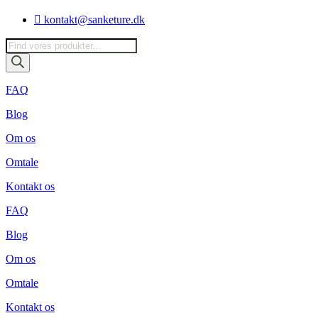
Videre
kontakt@sanketure.dk
til
indhold
Products
search
FAQ
Blog
Om os
Omtale
Kontakt os
FAQ
Blog
Om os
Omtale
Kontakt os