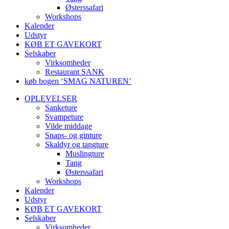
Østerssafari
Workshops
Kalender
Udstyr
KØB ET GAVEKORT
Selskaber
Virksomheder
Restaurant SANK
køb bogen ‘SMAG NATUREN’
OPLEVELSER
Sanketure
Svampeture
Vilde middage
Snaps- og ginture
Skaldyr og tangture
Muslingture
Tang
Østerssafari
Workshops
Kalender
Udstyr
KØB ET GAVEKORT
Selskaber
Virksomheder