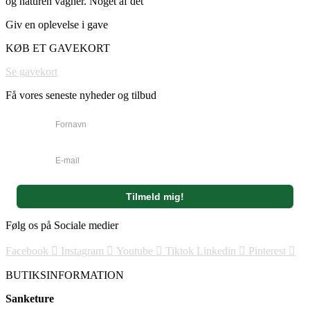
og naturen vågner. Noget af det
Giv en oplevelse i gave
KØB ET GAVEKORT
Se gavekort
Få vores seneste nyheder og tilbud
Følg os på Sociale medier
Facebook
Instagram
Youtube
Tiktok
Linkedin
Pinterest
BUTIKSINFORMATION
Sanketure