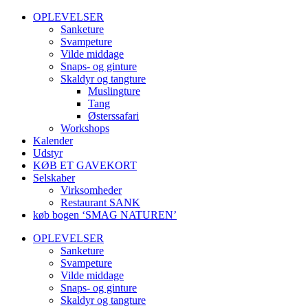
OPLEVELSER
Sanketure
Svampeture
Vilde middage
Snaps- og ginture
Skaldyr og tangture
Muslingture
Tang
Østerssafari
Workshops
Kalender
Udstyr
KØB ET GAVEKORT
Selskaber
Virksomheder
Restaurant SANK
køb bogen ‘SMAG NATUREN’
OPLEVELSER
Sanketure
Svampeture
Vilde middage
Snaps- og ginture
Skaldyr og tangture