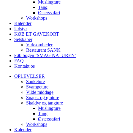
Muslingture
Tang
Østerssafari
Workshops
Kalender
Udstyr
KØB ET GAVEKORT
Selskaber
Virksomheder
Restaurant SANK
køb bogen ‘SMAG NATUREN’
FAQ
Kontakt os
OPLEVELSER
Sanketure
Svampeture
Vilde middage
Snaps- og ginture
Skaldyr og tangture
Muslingture
Tang
Østerssafari
Workshops
Kalender