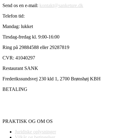
Send os en e-mail:
kontakt@sanketure.dk
Telefon tid:
Mandag: lukket
Tirsdag-fredag kl. 9:00-16:00
Ring på 29884588 eller 29287819
CVR: 41040297
Restaurant SANK
Frederikssundsvej 230 kld 1, 2700 Brønshøj KBH
BETALING
PRAKTISK OG OM OS
Juridiske oplysninger
Vilkår og betingelser