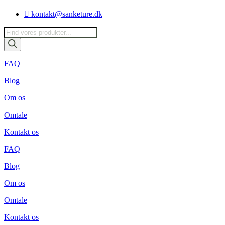
Videre
kontakt@sanketure.dk
til
indhold
Products
search
FAQ
Blog
Om os
Omtale
Kontakt os
FAQ
Blog
Om os
Omtale
Kontakt os