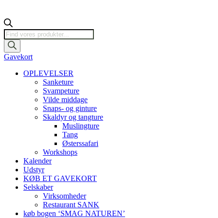
Products
search
Gavekort
OPLEVELSER
Sanketure
Svampeture
Vilde middage
Snaps- og ginture
Skaldyr og tangture
Muslingture
Tang
Østerssafari
Workshops
Kalender
Udstyr
KØB ET GAVEKORT
Selskaber
Virksomheder
Restaurant SANK
køb bogen ‘SMAG NATUREN’