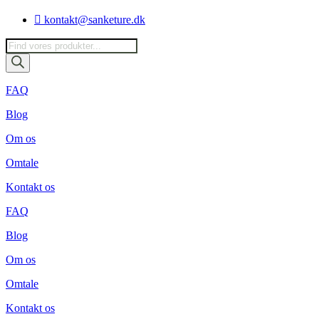
Videre
kontakt@sanketure.dk
til
indhold
Products
search
FAQ
Blog
Om os
Omtale
Kontakt os
FAQ
Blog
Om os
Omtale
Kontakt os