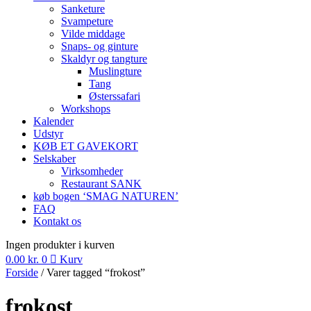
Sanketure
Svampeture
Vilde middage
Snaps- og ginture
Skaldyr og tangture
Muslingture
Tang
Østerssafari
Workshops
Kalender
Udstyr
KØB ET GAVEKORT
Selskaber
Virksomheder
Restaurant SANK
køb bogen ‘SMAG NATUREN’
FAQ
Kontakt os
Ingen produkter i kurven
0.00
kr.
0
Kurv
Forside
/ Varer tagged “frokost”
frokost