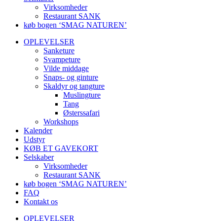
Virksomheder
Restaurant SANK
køb bogen ‘SMAG NATUREN’
OPLEVELSER
Sanketure
Svampeture
Vilde middage
Snaps- og ginture
Skaldyr og tangture
Muslingture
Tang
Østerssafari
Workshops
Kalender
Udstyr
KØB ET GAVEKORT
Selskaber
Virksomheder
Restaurant SANK
køb bogen ‘SMAG NATUREN’
FAQ
Kontakt os
OPLEVELSER