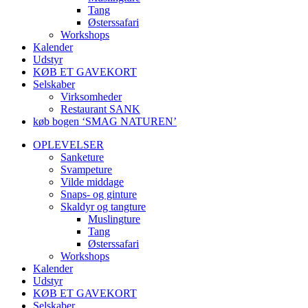
Tang
Østerssafari
Workshops
Kalender
Udstyr
KØB ET GAVEKORT
Selskaber
Virksomheder
Restaurant SANK
køb bogen ‘SMAG NATUREN’
OPLEVELSER
Sanketure
Svampeture
Vilde middage
Snaps- og ginture
Skaldyr og tangture
Muslingture
Tang
Østerssafari
Workshops
Kalender
Udstyr
KØB ET GAVEKORT
Selskaber