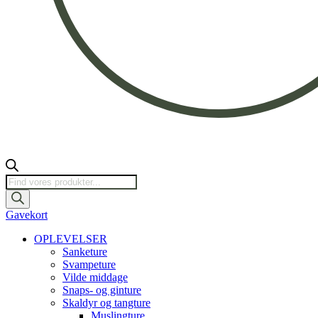
Products
search
Gavekort
OPLEVELSER
Sanketure
Svampeture
Vilde middage
Snaps- og ginture
Skaldyr og tangture
Muslingture