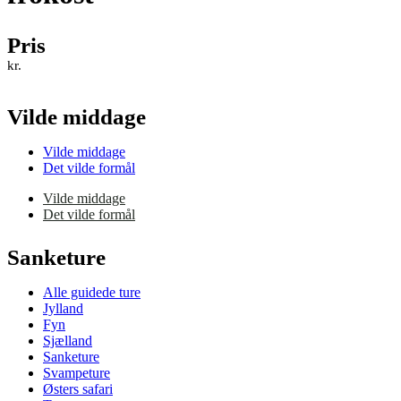
Pris
kr.
Vilde middage
Vilde middage
Det vilde formål
Vilde middage
Det vilde formål
Sanketure
Alle guidede ture
Jylland
Fyn
Sjælland
Sanketure
Svampeture
Østers safari