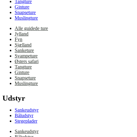
Tangture
Ginture
Snapseture
Muslingture
Alle guidede ture
Jylland
Fyn
Sjælland
Sanketure
Svampeture
Østers safari
Tangture
Ginture
Snapseture
Muslingture
Udstyr
Sankeudstyr
Båludstyr
Stegeplader
Sankeudstyr
Båludstyr