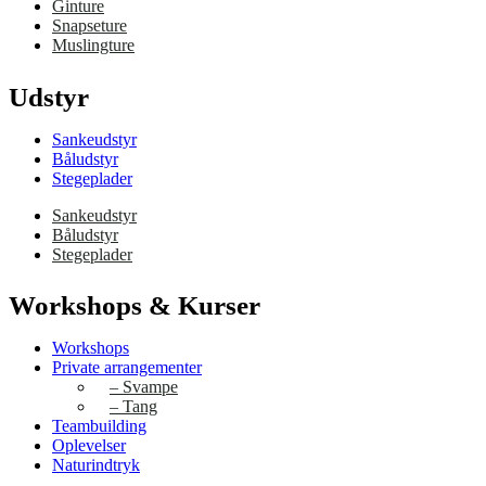
Ginture
Snapseture
Muslingture
Udstyr
Sankeudstyr
Båludstyr
Stegeplader
Sankeudstyr
Båludstyr
Stegeplader
Workshops & Kurser
Workshops
Private arrangementer
– Svampe
– Tang
Teambuilding
Oplevelser
Naturindtryk