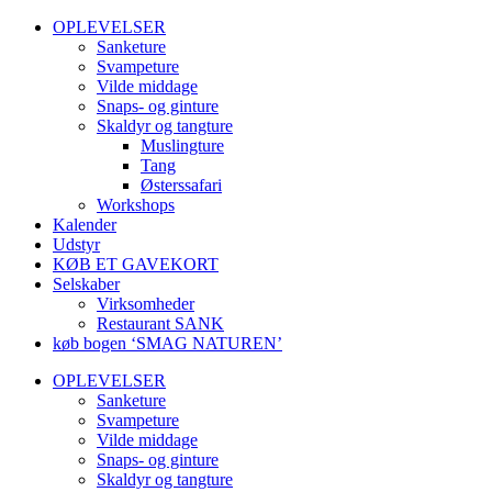
OPLEVELSER
Sanketure
Svampeture
Vilde middage
Snaps- og ginture
Skaldyr og tangture
Muslingture
Tang
Østerssafari
Workshops
Kalender
Udstyr
KØB ET GAVEKORT
Selskaber
Virksomheder
Restaurant SANK
køb bogen ‘SMAG NATUREN’
OPLEVELSER
Sanketure
Svampeture
Vilde middage
Snaps- og ginture
Skaldyr og tangture