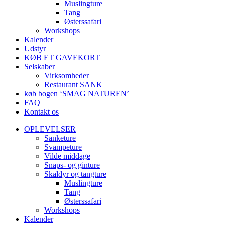
Muslingture
Tang
Østerssafari
Workshops
Kalender
Udstyr
KØB ET GAVEKORT
Selskaber
Virksomheder
Restaurant SANK
køb bogen ‘SMAG NATUREN’
FAQ
Kontakt os
OPLEVELSER
Sanketure
Svampeture
Vilde middage
Snaps- og ginture
Skaldyr og tangture
Muslingture
Tang
Østerssafari
Workshops
Kalender