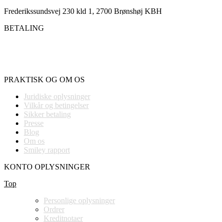
Frederikssundsvej 230 kld 1, 2700 Brønshøj KBH
BETALING
PRAKTISK OG OM OS
Juridiske oplysninger
Vilkår og betingelser
Sikker betaling
Presse
Blog
Om os
Smiley rapport
KONTO OPLYSNINGER
Top
Personlige oplysninger
Ordrer
Kreditnotaer