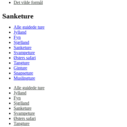
Det vilde formål
Sanketure
Alle guidede ture
Jylland
Fyn
Sjælland
Sanketure
Svampeture
Østers safari
Tangture
Ginture
Snapseture
Muslingture
Alle guidede ture
Jylland
Fyn
Sjælland
Sanketure
Svampeture
Østers safari
Tangture