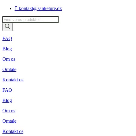
Videre
kontakt@sanketure.dk
til
indhold
Products
search
FAQ
Blog
Om os
Omtale
Kontakt os
FAQ
Blog
Om os
Omtale
Kontakt os