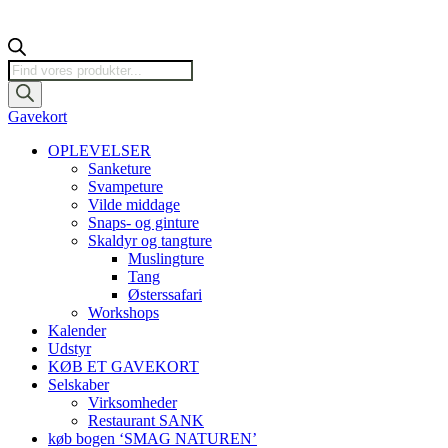
Products
search
Gavekort
OPLEVELSER
Sanketure
Svampeture
Vilde middage
Snaps- og ginture
Skaldyr og tangture
Muslingture
Tang
Østerssafari
Workshops
Kalender
Udstyr
KØB ET GAVEKORT
Selskaber
Virksomheder
Restaurant SANK
køb bogen ‘SMAG NATUREN’