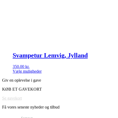
Svampetur Lemvig, Jylland
350.00
kr.
Vælg muligheder
Dette
Giv en oplevelse i gave
vare
har
KØB ET GAVEKORT
flere
varianter.
Se gavekort
Mulighederne
kan
Få vores seneste nyheder og tilbud
vælges
på