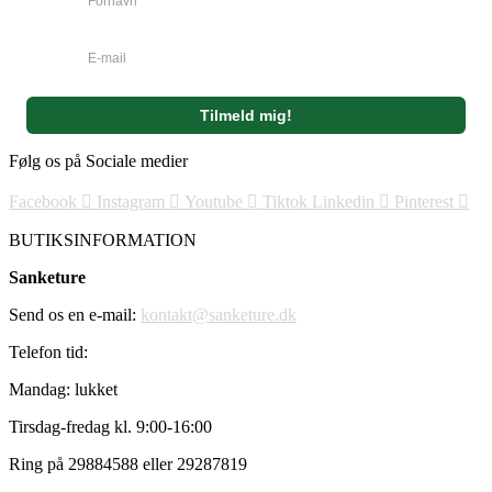
varesiden
Følg os på Sociale medier
Facebook
Instagram
Youtube
Tiktok
Linkedin
Pinterest
BUTIKSINFORMATION
Sanketure
Send os en e-mail:
kontakt@sanketure.dk
Telefon tid:
Mandag: lukket
Tirsdag-fredag kl. 9:00-16:00
Ring på 29884588 eller 29287819