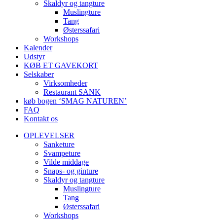
Skaldyr og tangture
Muslingture
Tang
Østerssafari
Workshops
Kalender
Udstyr
KØB ET GAVEKORT
Selskaber
Virksomheder
Restaurant SANK
køb bogen ‘SMAG NATUREN’
FAQ
Kontakt os
OPLEVELSER
Sanketure
Svampeture
Vilde middage
Snaps- og ginture
Skaldyr og tangture
Muslingture
Tang
Østerssafari
Workshops