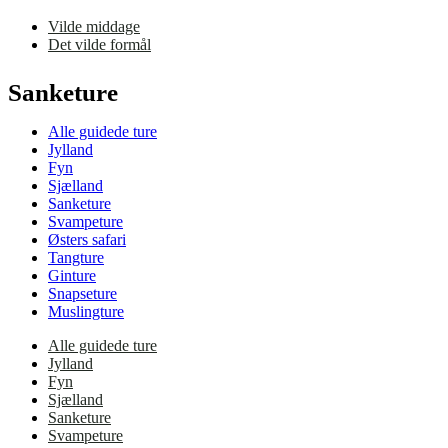
Vilde middage
Det vilde formål
Sanketure
Alle guidede ture
Jylland
Fyn
Sjælland
Sanketure
Svampeture
Østers safari
Tangture
Ginture
Snapseture
Muslingture
Alle guidede ture
Jylland
Fyn
Sjælland
Sanketure
Svampeture