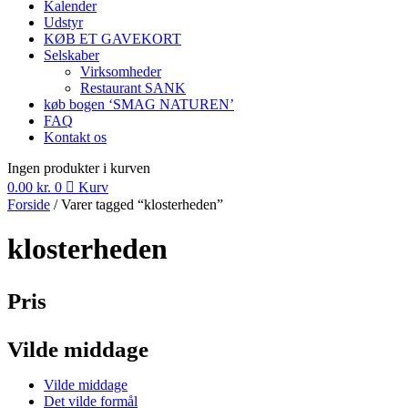
Kalender
Udstyr
KØB ET GAVEKORT
Selskaber
Virksomheder
Restaurant SANK
køb bogen ‘SMAG NATUREN’
FAQ
Kontakt os
Ingen produkter i kurven
0.00
kr.
0
Kurv
Forside
/ Varer tagged “klosterheden”
klosterheden
Pris
Vilde middage
Vilde middage
Det vilde formål