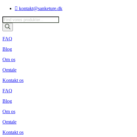
Videre
kontakt@sanketure.dk
til
indhold
Products
search
FAQ
Blog
Om os
Omtale
Kontakt os
FAQ
Blog
Om os
Omtale
Kontakt os