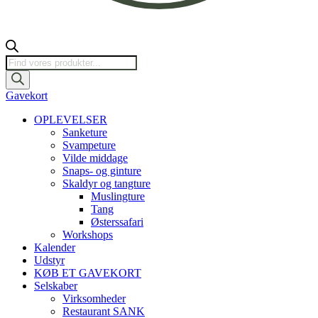
Products
search
Gavekort
OPLEVELSER
Sanketure
Svampeture
Vilde middage
Snaps- og ginture
Skaldyr og tangture
Muslingture
Tang
Østerssafari
Workshops
Kalender
Udstyr
KØB ET GAVEKORT
Selskaber
Virksomheder
Restaurant SANK