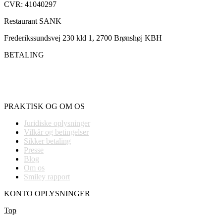
CVR: 41040297
Restaurant SANK
Frederikssundsvej 230 kld 1, 2700 Brønshøj KBH
BETALING
PRAKTISK OG OM OS
Juridiske oplysninger
Vilkår og betingelser
Sikker betaling
Presse
Blog
Om os
Smiley rapport
KONTO OPLYSNINGER
Top