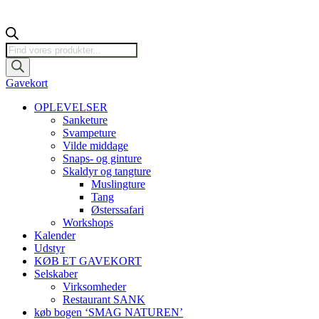
Products
search
Gavekort
OPLEVELSER
Sanketure
Svampeture
Vilde middage
Snaps- og ginture
Skaldyr og tangture
Muslingture
Tang
Østerssafari
Workshops
Kalender
Udstyr
KØB ET GAVEKORT
Selskaber
Virksomheder
Restaurant SANK
køb bogen ‘SMAG NATUREN’