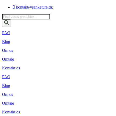
Videre
kontakt@sanketure.dk
til
indhold
Products
search
FAQ
Blog
Om os
Omtale
Kontakt os
FAQ
Blog
Om os
Omtale
Kontakt os