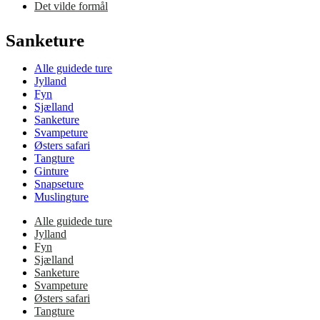
Det vilde formål
Sanketure
Alle guidede ture
Jylland
Fyn
Sjælland
Sanketure
Svampeture
Østers safari
Tangture
Ginture
Snapseture
Muslingture
Alle guidede ture
Jylland
Fyn
Sjælland
Sanketure
Svampeture
Østers safari
Tangture