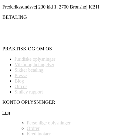
Frederikssundsvej 230 kld 1, 2700 Brønshøj KBH
BETALING
PRAKTISK OG OM OS
Juridiske oplysninger
Vilkår og betingelser
Sikker betaling
Presse
Blog
Om os
Smiley rapport
KONTO OPLYSNINGER
Top
Personlige oplysninger
Ordrer
Kreditnotaer