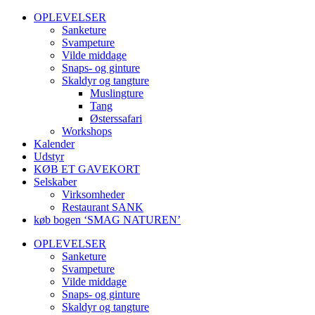
OPLEVELSER
Sanketure
Svampeture
Vilde middage
Snaps- og ginture
Skaldyr og tangture
Muslingture
Tang
Østerssafari
Workshops
Kalender
Udstyr
KØB ET GAVEKORT
Selskaber
Virksomheder
Restaurant SANK
køb bogen ‘SMAG NATUREN’
OPLEVELSER
Sanketure
Svampeture
Vilde middage
Snaps- og ginture
Skaldyr og tangture