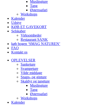
Muslingture
Tang
Østerssafari
Workshops
Kalender
Udstyr
KØB ET GAVEKORT
Selskaber
Virksomheder
Restaurant SANK
køb bogen ‘SMAG NATUREN’
FAQ
Kontakt os
OPLEVELSER
Sanketure
Svampeture
Vilde middage
Snaps- og ginture
Skaldyr og tangture
Muslingture
Tang
Østerssafari
Workshops
Kalender