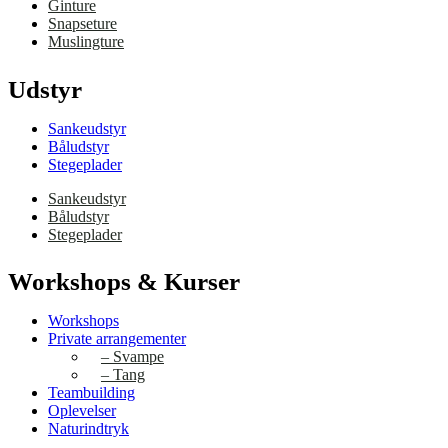
Ginture
Snapseture
Muslingture
Udstyr
Sankeudstyr
Båludstyr
Stegeplader
Sankeudstyr
Båludstyr
Stegeplader
Workshops & Kurser
Workshops
Private arrangementer
– Svampe
– Tang
Teambuilding
Oplevelser
Naturindtryk