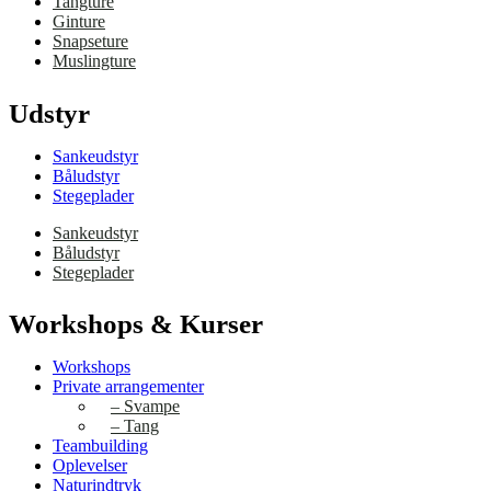
Tangture
Ginture
Snapseture
Muslingture
Udstyr
Sankeudstyr
Båludstyr
Stegeplader
Sankeudstyr
Båludstyr
Stegeplader
Workshops & Kurser
Workshops
Private arrangementer
– Svampe
– Tang
Teambuilding
Oplevelser
Naturindtryk