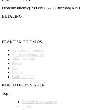
Frederikssundsvej 230 kld 1, 2700 Brønshøj KBH
BETALING
PRAKTISK OG OM OS
Juridiske oplysninger
Vilkår og betingelser
Sikker betaling
Presse
Blog
Om os
Smiley rapport
KONTO OPLYSNINGER
Top
Personlige oplysninger
Ordrer