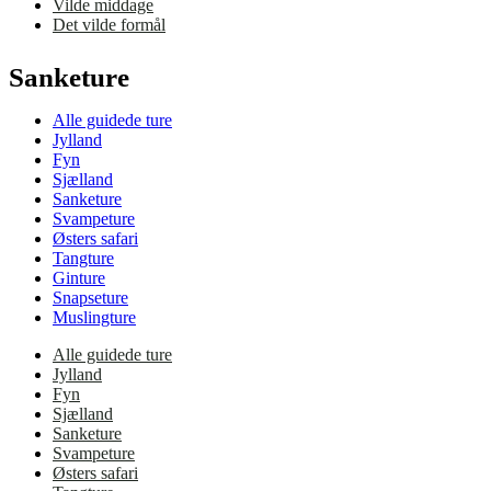
Vilde middage
Det vilde formål
Sanketure
Alle guidede ture
Jylland
Fyn
Sjælland
Sanketure
Svampeture
Østers safari
Tangture
Ginture
Snapseture
Muslingture
Alle guidede ture
Jylland
Fyn
Sjælland
Sanketure
Svampeture
Østers safari