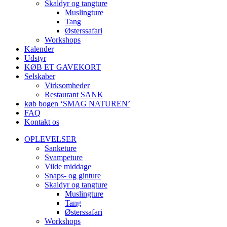
Skaldyr og tangture
Muslingture
Tang
Østerssafari
Workshops
Kalender
Udstyr
KØB ET GAVEKORT
Selskaber
Virksomheder
Restaurant SANK
køb bogen ‘SMAG NATUREN’
FAQ
Kontakt os
OPLEVELSER
Sanketure
Svampeture
Vilde middage
Snaps- og ginture
Skaldyr og tangture
Muslingture
Tang
Østerssafari
Workshops