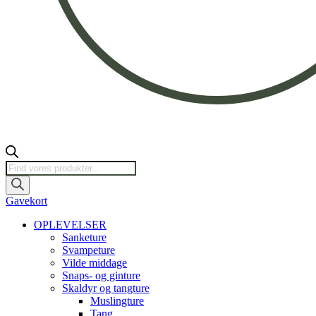
Products
search
Gavekort
OPLEVELSER
Sanketure
Svampeture
Vilde middage
Snaps- og ginture
Skaldyr og tangture
Muslingture
Tang