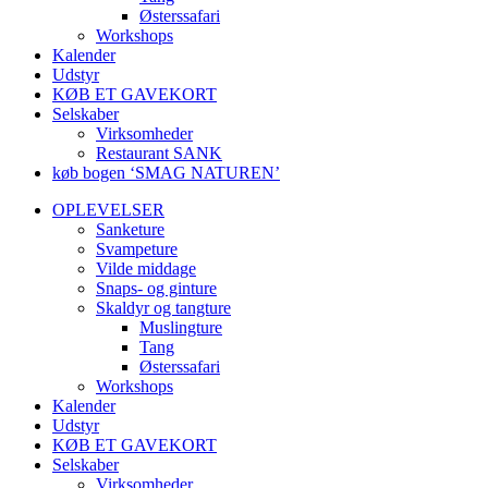
Østerssafari
Workshops
Kalender
Udstyr
KØB ET GAVEKORT
Selskaber
Virksomheder
Restaurant SANK
køb bogen ‘SMAG NATUREN’
OPLEVELSER
Sanketure
Svampeture
Vilde middage
Snaps- og ginture
Skaldyr og tangture
Muslingture
Tang
Østerssafari
Workshops
Kalender
Udstyr
KØB ET GAVEKORT
Selskaber
Virksomheder