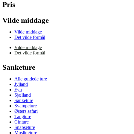
Pris
Vilde middage
Vilde middage
Det vilde formål
Vilde middage
Det vilde formål
Sanketure
Alle guidede ture
Jylland
Fyn
Sjælland
Sanketure
Svampeture
Østers safari
Tangture
Ginture
Snapseture
Muslingture