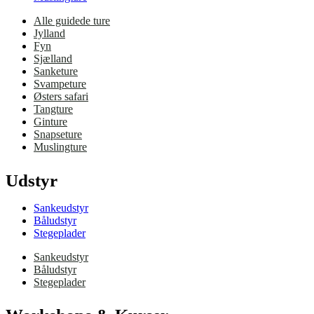
Alle guidede ture
Jylland
Fyn
Sjælland
Sanketure
Svampeture
Østers safari
Tangture
Ginture
Snapseture
Muslingture
Udstyr
Sankeudstyr
Båludstyr
Stegeplader
Sankeudstyr
Båludstyr
Stegeplader