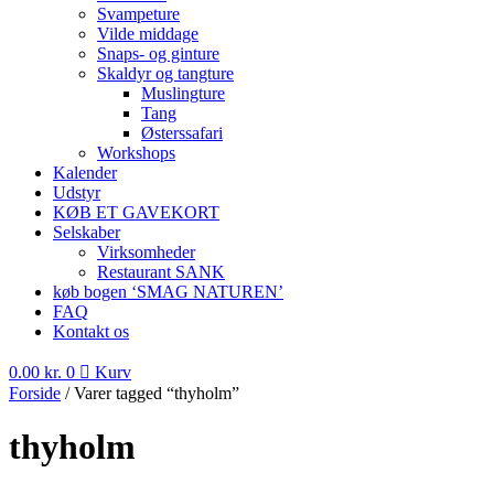
Svampeture
Vilde middage
Snaps- og ginture
Skaldyr og tangture
Muslingture
Tang
Østerssafari
Workshops
Kalender
Udstyr
KØB ET GAVEKORT
Selskaber
Virksomheder
Restaurant SANK
køb bogen ‘SMAG NATUREN’
FAQ
Kontakt os
0.00
kr.
0
Kurv
Forside
/ Varer tagged “thyholm”
thyholm