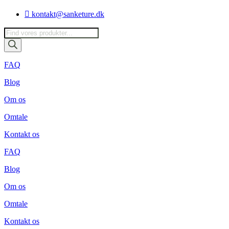
Videre
kontakt@sanketure.dk
til
indhold
Products
search
FAQ
Blog
Om os
Omtale
Kontakt os
FAQ
Blog
Om os
Omtale
Kontakt os