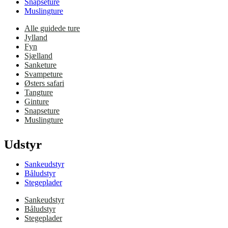
Snapseture
Muslingture
Alle guidede ture
Jylland
Fyn
Sjælland
Sanketure
Svampeture
Østers safari
Tangture
Ginture
Snapseture
Muslingture
Udstyr
Sankeudstyr
Båludstyr
Stegeplader
Sankeudstyr
Båludstyr
Stegeplader