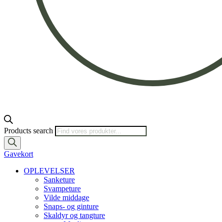
Products search
Gavekort
OPLEVELSER
Sanketure
Svampeture
Vilde middage
Snaps- og ginture
Skaldyr og tangture