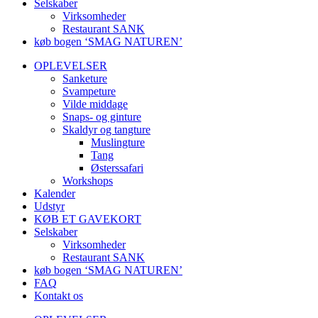
Selskaber
Virksomheder
Restaurant SANK
køb bogen ‘SMAG NATUREN’
OPLEVELSER
Sanketure
Svampeture
Vilde middage
Snaps- og ginture
Skaldyr og tangture
Muslingture
Tang
Østerssafari
Workshops
Kalender
Udstyr
KØB ET GAVEKORT
Selskaber
Virksomheder
Restaurant SANK
køb bogen ‘SMAG NATUREN’
FAQ
Kontakt os