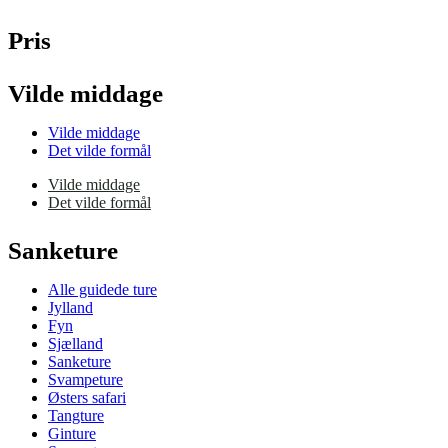
Pris
Vilde middage
Vilde middage
Det vilde formål
Vilde middage
Det vilde formål
Sanketure
Alle guidede ture
Jylland
Fyn
Sjælland
Sanketure
Svampeture
Østers safari
Tangture
Ginture