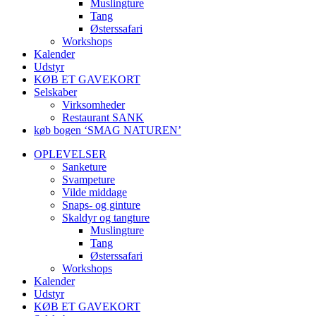
Muslingture
Tang
Østerssafari
Workshops
Kalender
Udstyr
KØB ET GAVEKORT
Selskaber
Virksomheder
Restaurant SANK
køb bogen ‘SMAG NATUREN’
OPLEVELSER
Sanketure
Svampeture
Vilde middage
Snaps- og ginture
Skaldyr og tangture
Muslingture
Tang
Østerssafari
Workshops
Kalender
Udstyr
KØB ET GAVEKORT