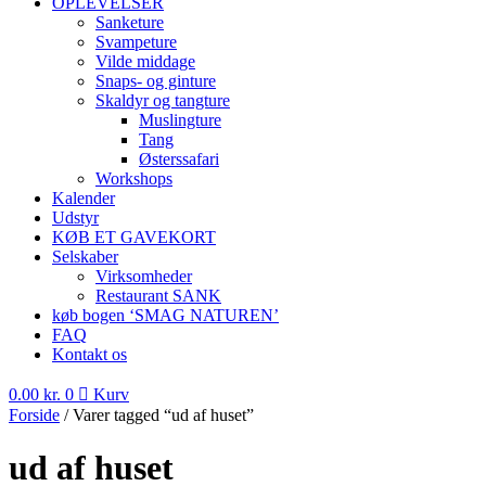
OPLEVELSER
Sanketure
Svampeture
Vilde middage
Snaps- og ginture
Skaldyr og tangture
Muslingture
Tang
Østerssafari
Workshops
Kalender
Udstyr
KØB ET GAVEKORT
Selskaber
Virksomheder
Restaurant SANK
køb bogen ‘SMAG NATUREN’
FAQ
Kontakt os
0.00
kr.
0
Kurv
Forside
/ Varer tagged “ud af huset”
ud af huset