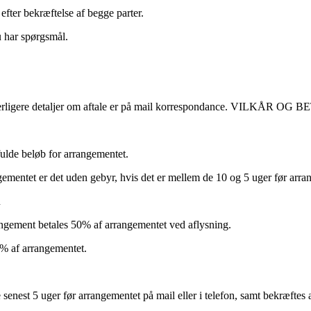
efter bekræftelse af begge parter.
u har spørgsmål.
etaljer om aftale er på mail korrespondance. VILKÅR OG 
fulde beløb for arrangementet.
rangementet er det uden gebyr, hvis det er mellem de 10 og 5 uger før ar
R
rangement betales 50% af arrangementet ved aflysning.
0% af arrangementet.
e senest 5 uger før arrangementet på mail eller i telefon, samt bekræ