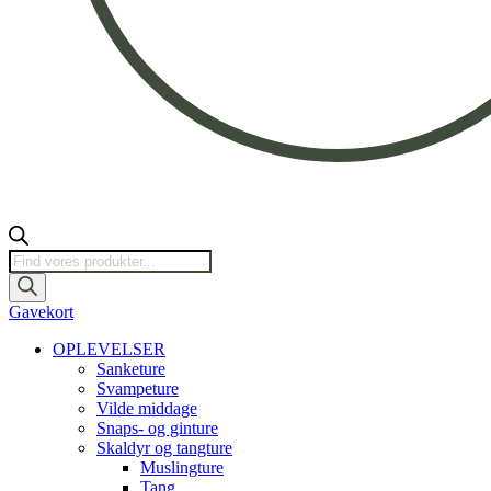
Products
search
Gavekort
OPLEVELSER
Sanketure
Svampeture
Vilde middage
Snaps- og ginture
Skaldyr og tangture
Muslingture
Tang