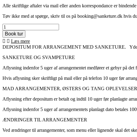
Alle skriftlige aftaler via mail eller anden korrespondance er bindende 
Tøv ikke med at spørge, skriv til os på booking@sanketure.dk hvis d
Depositum
arrangement
2000,-
Læs mere
kr.
DEPOSITUM FOR ARRANGEMENT MED SANKETURE. Yderligere d
antal
SANKETURE OG SVAMPETURE
Aflysning indenfor 5 uger af arrangementet medfører et gebyr på det 
Hvis aflysning sker skriftligt på mail eller på telefon 10 uger før ar
MAD ARRANGEMENTER, ØSTERS OG TANG OPLEVELSE
Aflysning efter depositum er betalt og indtil 10 uger før planlagte ar
Aflysning indenfor 5 uger af arrangementets planlagt dato betales 10
ÆNDRINGER TIL ARRANGEMENTER
Ved ændringer til arrangementer, som menu eller lignende skal det sk