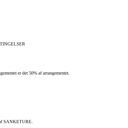
BETINGELSER
rangementet er det 50% af arrangementet.
ftes af SANKETURE.