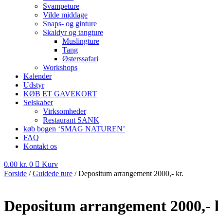
Svampeture
Vilde middage
Snaps- og ginture
Skaldyr og tangture
Muslingture
Tang
Østerssafari
Workshops
Kalender
Udstyr
KØB ET GAVEKORT
Selskaber
Virksomheder
Restaurant SANK
køb bogen ‘SMAG NATUREN’
FAQ
Kontakt os
0.00
kr.
0
Kurv
Forside
/
Guidede ture
/ Depositum arrangement 2000,- kr.
Depositum arrangement 2000,- 