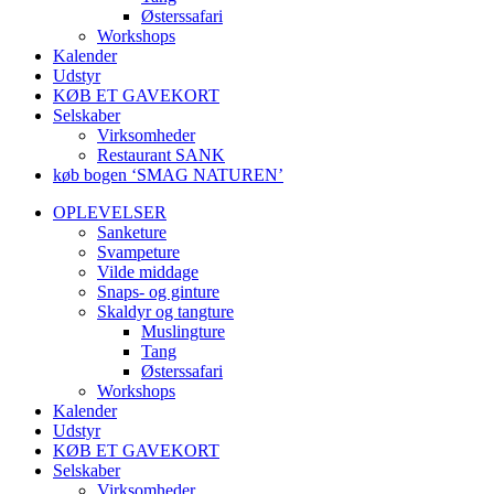
Østerssafari
Workshops
Kalender
Udstyr
KØB ET GAVEKORT
Selskaber
Virksomheder
Restaurant SANK
køb bogen ‘SMAG NATUREN’
OPLEVELSER
Sanketure
Svampeture
Vilde middage
Snaps- og ginture
Skaldyr og tangture
Muslingture
Tang
Østerssafari
Workshops
Kalender
Udstyr
KØB ET GAVEKORT
Selskaber
Virksomheder