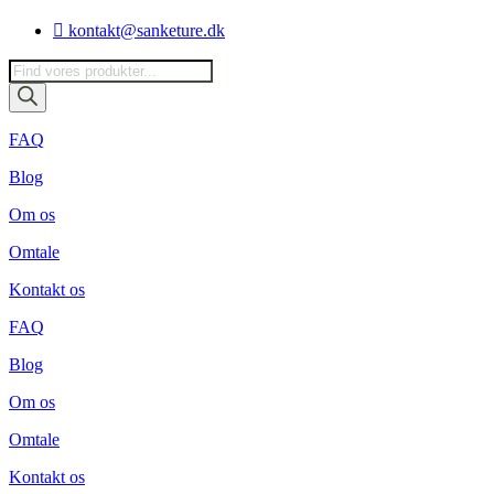
Videre
kontakt@sanketure.dk
til
indhold
Products
search
FAQ
Blog
Om os
Omtale
Kontakt os
FAQ
Blog
Om os
Omtale
Kontakt os