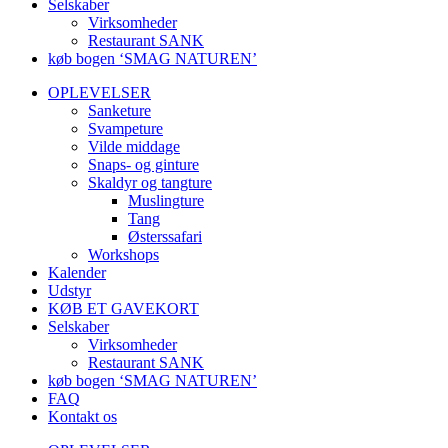
Selskaber
Virksomheder
Restaurant SANK
køb bogen ‘SMAG NATUREN’
OPLEVELSER
Sanketure
Svampeture
Vilde middage
Snaps- og ginture
Skaldyr og tangture
Muslingture
Tang
Østerssafari
Workshops
Kalender
Udstyr
KØB ET GAVEKORT
Selskaber
Virksomheder
Restaurant SANK
køb bogen ‘SMAG NATUREN’
FAQ
Kontakt os