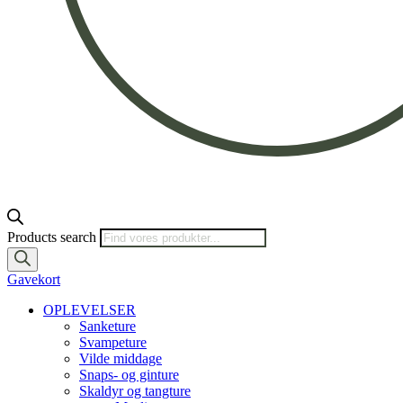
Products search
Gavekort
OPLEVELSER
Sanketure
Svampeture
Vilde middage
Snaps- og ginture
Skaldyr og tangture