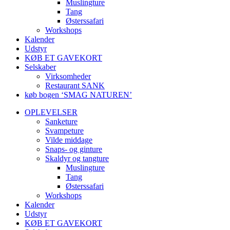
Muslingture
Tang
Østerssafari
Workshops
Kalender
Udstyr
KØB ET GAVEKORT
Selskaber
Virksomheder
Restaurant SANK
køb bogen ‘SMAG NATUREN’
OPLEVELSER
Sanketure
Svampeture
Vilde middage
Snaps- og ginture
Skaldyr og tangture
Muslingture
Tang
Østerssafari
Workshops
Kalender
Udstyr
KØB ET GAVEKORT