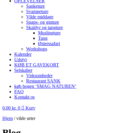
OPLEVELSER
Sanketure
Svampeture
Vilde middage
Snaps- og ginture
Skaldyr og tangture
Muslingture
Tang
Østerssafari
Workshops
Kalender
Udstyr
KØB ET GAVEKORT
Selskaber
Virksomheder
Restaurant SANK
køb bogen ‘SMAG NATUREN’
FAQ
Kontakt os
0.00
kr.
0
Kurv
Hjem
/
vilde urter
Blog