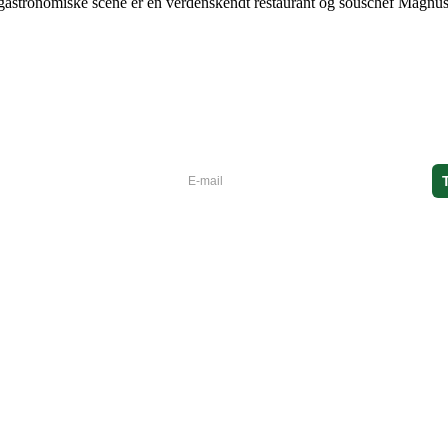
 gastronomiske scene er en verdenskendt restaurant og souschef Magnu