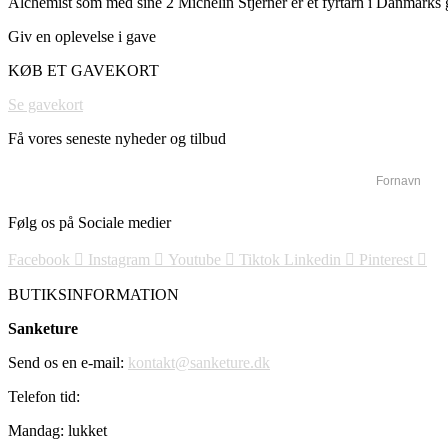
Alchemist som med sine 2 Michelin Stjerner er et fyrtårn i Danmarks
Giv en oplevelse i gave
KØB ET GAVEKORT
Se gavekort
Få vores seneste nyheder og tilbud
Følg os på Sociale medier
Facebook
Instagram
Youtube
Tiktok
Linkedin
Pinterest
BUTIKSINFORMATION
Sanketure
Send os en e-mail:
kontakt@sanketure.dk
Telefon tid:
Mandag: lukket