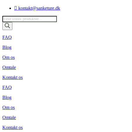
Videre
kontakt@sanketure.dk
til
indhold
Products
search
FAQ
Blog
Om os
Omtale
Kontakt os
FAQ
Blog
Om os
Omtale
Kontakt os