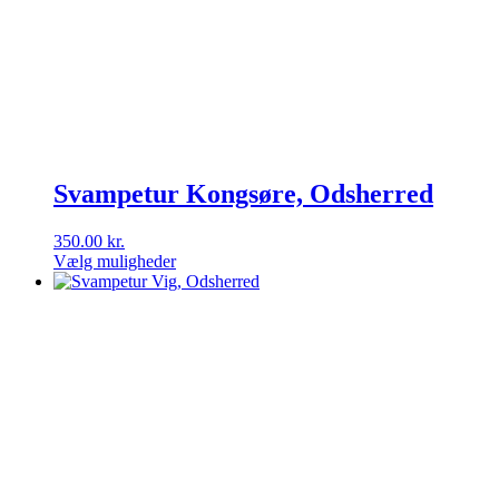
Svampetur Kongsøre, Odsherred
350.00
kr.
Vælg muligheder
Dette
vare
har
flere
varianter.
Mulighederne
kan
vælges
på
varesiden