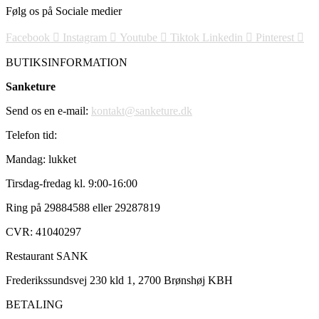
Følg os på Sociale medier
Facebook
Instagram
Youtube
Tiktok
Linkedin
Pinterest
BUTIKSINFORMATION
Sanketure
Send os en e-mail:
kontakt@sanketure.dk
Telefon tid:
Mandag: lukket
Tirsdag-fredag kl. 9:00-16:00
Ring på 29884588 eller 29287819
CVR: 41040297
Restaurant SANK
Frederikssundsvej 230 kld 1, 2700 Brønshøj KBH
BETALING