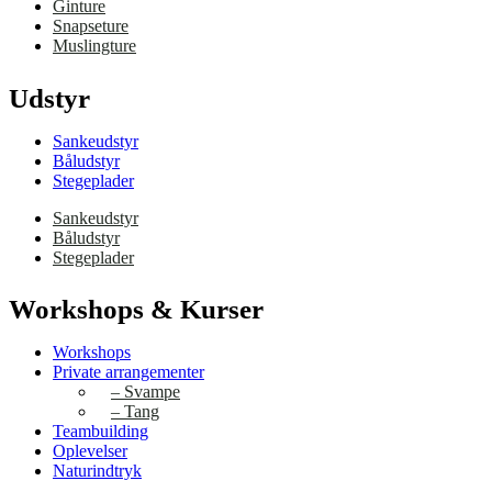
Ginture
Snapseture
Muslingture
Udstyr
Sankeudstyr
Båludstyr
Stegeplader
Sankeudstyr
Båludstyr
Stegeplader
Workshops & Kurser
Workshops
Private arrangementer
– Svampe
– Tang
Teambuilding
Oplevelser
Naturindtryk