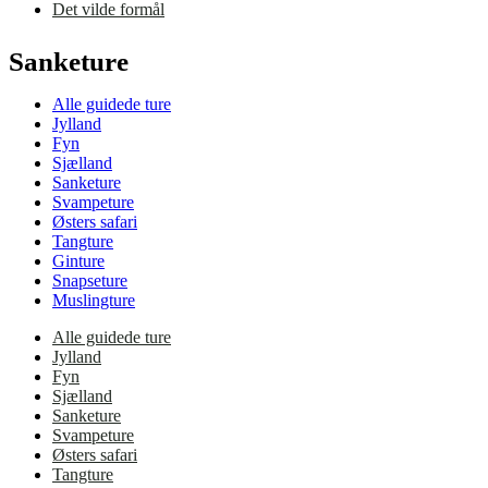
Det vilde formål
Sanketure
Alle guidede ture
Jylland
Fyn
Sjælland
Sanketure
Svampeture
Østers safari
Tangture
Ginture
Snapseture
Muslingture
Alle guidede ture
Jylland
Fyn
Sjælland
Sanketure
Svampeture
Østers safari
Tangture