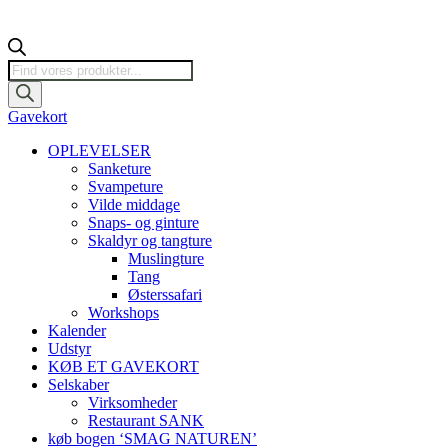
Products
search
Gavekort
OPLEVELSER
Sanketure
Svampeture
Vilde middage
Snaps- og ginture
Skaldyr og tangture
Muslingture
Tang
Østerssafari
Workshops
Kalender
Udstyr
KØB ET GAVEKORT
Selskaber
Virksomheder
Restaurant SANK
køb bogen ‘SMAG NATUREN’