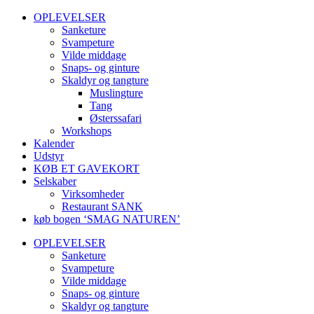
OPLEVELSER
Sanketure
Svampeture
Vilde middage
Snaps- og ginture
Skaldyr og tangture
Muslingture
Tang
Østerssafari
Workshops
Kalender
Udstyr
KØB ET GAVEKORT
Selskaber
Virksomheder
Restaurant SANK
køb bogen ‘SMAG NATUREN’
OPLEVELSER
Sanketure
Svampeture
Vilde middage
Snaps- og ginture
Skaldyr og tangture