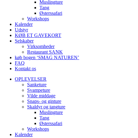
Muslingture
Tang
Østerssafari
Workshops
Kalender
Udstyr
KØB ET GAVEKORT
Selskaber
Virksomheder
Restaurant SANK
køb bogen ‘SMAG NATUREN’
FAQ
Kontakt os
OPLEVELSER
Sanketure
Svampeture
Vilde middage
Snaps- og ginture
Skaldyr og tangture
Muslingture
Tang
Østerssafari
Workshops
Kalender