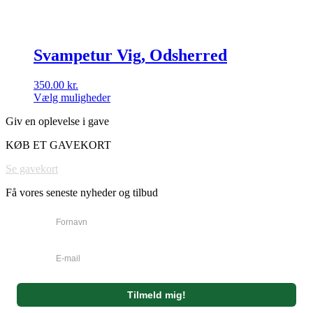
Svampetur Vig, Odsherred
350.00
kr.
Vælg muligheder
Dette
Giv en oplevelse i gave
vare
har
KØB ET GAVEKORT
flere
varianter.
Se gavekort
Mulighederne
kan
Få vores seneste nyheder og tilbud
vælges
på
varesiden