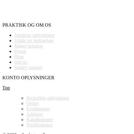
PRAKTISK OG OM OS
Juridiske oplysninger
Vilkår og betingelser
Sikker betaling
Presse
Blog
Om os
Smiley rapport
KONTO OPLYSNINGER
Top
Personlige oplysninger
Ordrer
Kreditnotaer
Adresser
Rabatkuponer
Notifikationer