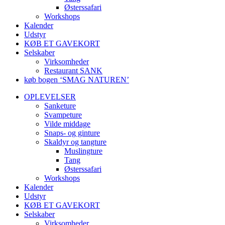
Østerssafari
Workshops
Kalender
Udstyr
KØB ET GAVEKORT
Selskaber
Virksomheder
Restaurant SANK
køb bogen ‘SMAG NATUREN’
OPLEVELSER
Sanketure
Svampeture
Vilde middage
Snaps- og ginture
Skaldyr og tangture
Muslingture
Tang
Østerssafari
Workshops
Kalender
Udstyr
KØB ET GAVEKORT
Selskaber
Virksomheder