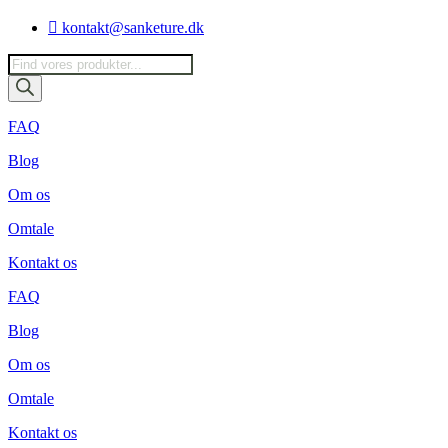
Videre
kontakt@sanketure.dk
til
indhold
Products
search
FAQ
Blog
Om os
Omtale
Kontakt os
FAQ
Blog
Om os
Omtale
Kontakt os