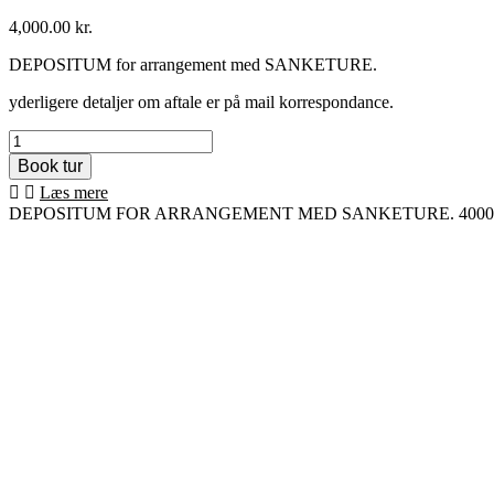
4,000.00
kr.
DEPOSITUM for arrangement med SANKETURE.
yderligere detaljer om aftale er på mail korrespondance.
Depositum
arrangement
5000,-
Læs mere
kr.
DEPOSITUM FOR ARRANGEMENT MED SANKETURE. 4000,- kr. ex mom
antal