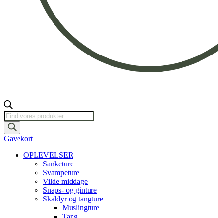
Products
search
Gavekort
OPLEVELSER
Sanketure
Svampeture
Vilde middage
Snaps- og ginture
Skaldyr og tangture
Muslingture
Tang