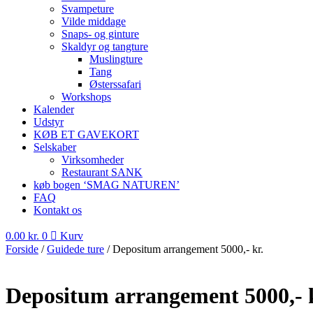
Svampeture
Vilde middage
Snaps- og ginture
Skaldyr og tangture
Muslingture
Tang
Østerssafari
Workshops
Kalender
Udstyr
KØB ET GAVEKORT
Selskaber
Virksomheder
Restaurant SANK
køb bogen ‘SMAG NATUREN’
FAQ
Kontakt os
0.00
kr.
0
Kurv
Forside
/
Guidede ture
/ Depositum arrangement 5000,- kr.
Depositum arrangement 5000,- 