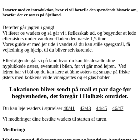
I starter med en introduktion, hvor vi vil fortælle den spændende historie om,
hvorfor der er østers på Sjælland.
Derefter går jagten i gang!
Vi ifører os waders og så går vi i fællesskab ud, og begynder at lede
efter østers under vandoverfladen den næste 1,5 time.
Vores guide er med jer ude i vandet så du kan stille spørgsmål, få
vejledning og hjælp, til du bliver selvkørende.
Efterfølgende går vi på land hvor du kan tilsidesætte dine
nyplukkede østers, eventuelt i bilen, før vi går mod lejren. Ved
lejren har vi bål og du kan lære at åbne østers og smage på friske
østers med kokkens vilde vinaigrettes og et glas bobler.
Lokationen bliver sendt på mail et par dage før
begivenheden, det foregår i Holbæk området.
Du kan leje waders i størrelser
40/41
–
42/43
–
44/45
–
46/47
Vi medbringer dine bestilte waders til starten af turen.
Medbring: