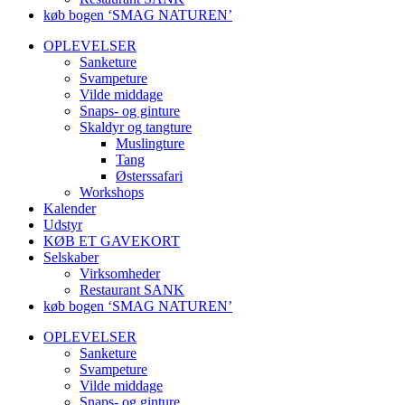
køb bogen ‘SMAG NATUREN’
OPLEVELSER
Sanketure
Svampeture
Vilde middage
Snaps- og ginture
Skaldyr og tangture
Muslingture
Tang
Østerssafari
Workshops
Kalender
Udstyr
KØB ET GAVEKORT
Selskaber
Virksomheder
Restaurant SANK
køb bogen ‘SMAG NATUREN’
OPLEVELSER
Sanketure
Svampeture
Vilde middage
Snaps- og ginture