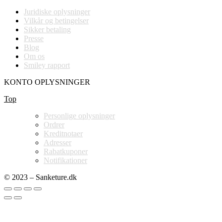
Juridiske oplysninger
Vilkår og betingelser
Sikker betaling
Presse
Blog
Om os
Smiley rapport
KONTO OPLYSNINGER
Top
Personlige oplysninger
Ordrer
Kreditnotaer
Adresser
Rabatkuponer
Notifikationer
© 2023 – Sanketure.dk