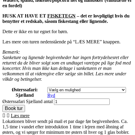
Waders, spand, fiskenet/popcorn net og handsker (vandtætte er
en fordel)
HUSK AT HAVE ET
FISKETEGN
– det er lovpligtigt hvis du
benytter et redskab, såsom fiskestang eller lignende.
Dette er ikke en tur egnet for børn.
Læs mere om turen nedenstående på “LÆS MERE” knappen.
Bemærk:
Sanketure og lignende begivenheder har ingen fortrydelsesret eller
returret da de bliver solgt som en undtaget varetype på lige fod med
koncerter. Hvis man ikke kan deltage i sanketuren er man
velkommen til at videregive eller sælge sin billet. Læs mere under
vilkår og betingelser.
Østerssafari:
Sjælland
Ryd
Østerssafari Sjælland antal
Læs mere
Lokationen bliver sendt på mail et par dage før begivenheden. Ca.
1,5 time i vandet efter introduktion 1 time i lejren med åbning af
østers, og vi sørger for minimum tre østers til hver og 1 glas bobler.