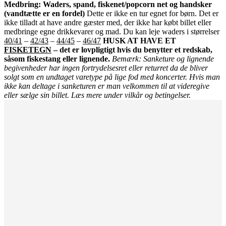
Medbring:
Waders, spand, fiskenet/popcorn net og handsker
(vandtætte er en fordel)
Dette er ikke en tur egnet for børn. Det er
ikke tilladt at have andre gæster med, der ikke har købt billet eller
medbringe egne drikkevarer og mad. Du kan leje waders i størrelser
40/41
–
42/43
–
44/45
–
46/47
HUSK AT HAVE ET
FISKETEGN
– det er lovpligtigt hvis du benytter et redskab,
såsom fiskestang eller lignende.
Bemærk: Sanketure og lignende
begivenheder har ingen fortrydelsesret eller returret da de bliver
solgt som en undtaget varetype på lige fod med koncerter. Hvis man
ikke kan deltage i sanketuren er man velkommen til at videregive
eller sælge sin billet. Læs mere under vilkår og betingelser.