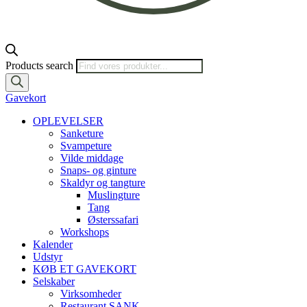
Products search
Gavekort
OPLEVELSER
Sanketure
Svampeture
Vilde middage
Snaps- og ginture
Skaldyr og tangture
Muslingture
Tang
Østerssafari
Workshops
Kalender
Udstyr
KØB ET GAVEKORT
Selskaber
Virksomheder
Restaurant SANK