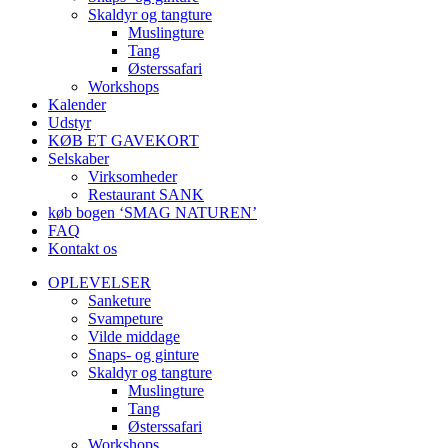
Skaldyr og tangture
Muslingture
Tang
Østerssafari
Workshops
Kalender
Udstyr
KØB ET GAVEKORT
Selskaber
Virksomheder
Restaurant SANK
køb bogen ‘SMAG NATUREN’
FAQ
Kontakt os
OPLEVELSER
Sanketure
Svampeture
Vilde middage
Snaps- og ginture
Skaldyr og tangture
Muslingture
Tang
Østerssafari
Workshops