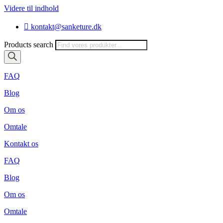
Videre til indhold
kontakt@sanketure.dk
Products search
FAQ
Blog
Om os
Omtale
Kontakt os
FAQ
Blog
Om os
Omtale