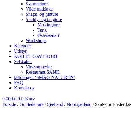
Svampeture
Vilde middage
Snaps- og ginture
Skaldyr og tangture
Muslingture
Tang
Østerssafari
Workshops
Kalender
Udstyr
KØB ET GAVEKORT
Selskaber
Virksomheder
Restaurant SANK
køb bogen ‘SMAG NATUREN’
FAQ
Kontakt os
0.00
kr.
0
Kurv
Forside
/
Guidede ture
/
Sjælland
/
Nordsjælland
/ Sanketur Frederik