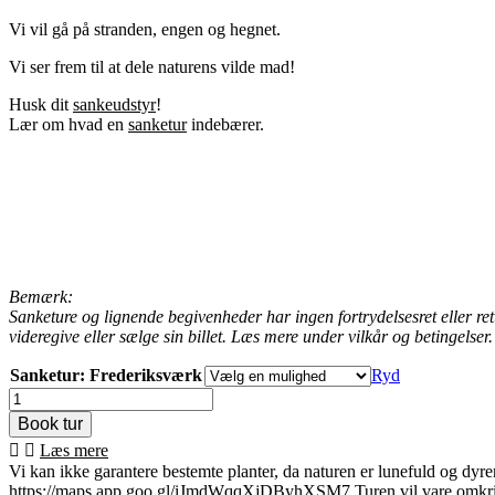
Vi vil gå på stranden, engen og hegnet.
Vi ser frem til at dele naturens vilde mad!
Husk dit
sankeudstyr
!
Lær om hvad en
sanketur
indebærer.
Bemærk:
Sanketure og lignende begivenheder har ingen fortrydelsesret eller re
videregive eller sælge sin billet. Læs mere under vilkår og betingelser.
Sanketur: Frederiksværk
Ryd
Sanketur
Frederiksværk
antal
Læs mere
Vi kan ikke garantere bestemte planter, da naturen er lunefuld og dy
https://maps.app.goo.gl/iJmdWqqXjDByhXSM7
Turen vil vare omkrin