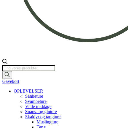
Products
search
Gavekort
OPLEVELSER
Sanketure
Svampeture
Vilde middage
Snaps- og ginture
Skaldyr og tangture
Muslingture
Tang