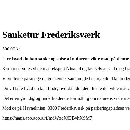
Sanketur Frederiksværk
300.00
kr.
Lær hvad du kan sanke og spise af naturens vilde mad på denne 
Kom med vores vilde mad ekspert Nina ud og lær selv at sanke og hø
Vi vil byde på smage du genkender samt nogle helt nye du ikke finder
Du vil lære hvad du kan finde, hvordan du identificere det vilde mad, o
Det er en grundig og underholdende formidling om naturens vilde mad o
Mød os på Havnelinien, 3300 Frederiksværk på parkeringspladsen v
https://maps.app.goo.gl/iJmdWqqXjDByhXSM7