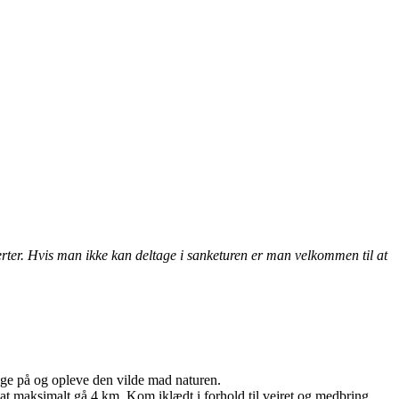
erter. Hvis man ikke kan deltage i sanketuren er man velkommen til at
age på og opleve den vilde mad naturen.
er at maksimalt gå 4 km. Kom iklædt i forhold til vejret og medbring