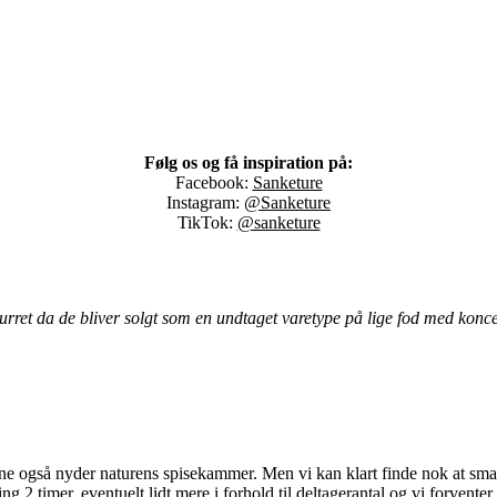
Følg os og få inspiration på:
Facebook:
Sanketure
Instagram:
@
Sanketure
TikTok:
@sanketure
turret da de bliver solgt som en undtaget varetype på lige fod med konc
rene også nyder naturens spisekammer. Men vi kan klart finde nok at sm
g 2 timer, eventuelt lidt mere i forhold til deltagerantal og vi forvent