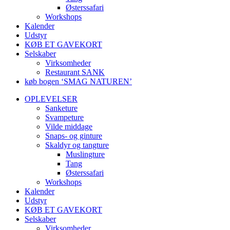
Østerssafari
Workshops
Kalender
Udstyr
KØB ET GAVEKORT
Selskaber
Virksomheder
Restaurant SANK
køb bogen ‘SMAG NATUREN’
OPLEVELSER
Sanketure
Svampeture
Vilde middage
Snaps- og ginture
Skaldyr og tangture
Muslingture
Tang
Østerssafari
Workshops
Kalender
Udstyr
KØB ET GAVEKORT
Selskaber
Virksomheder