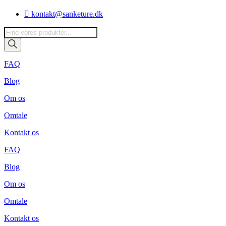
Videre
kontakt@sanketure.dk
til
indhold
Products
search
FAQ
Blog
Om os
Omtale
Kontakt os
FAQ
Blog
Om os
Omtale
Kontakt os