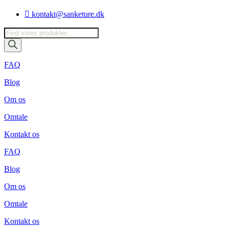
Videre
kontakt@sanketure.dk
til
indhold
Products
search
FAQ
Blog
Om os
Omtale
Kontakt os
FAQ
Blog
Om os
Omtale
Kontakt os