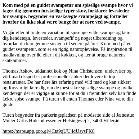
Kom med på en guidet svampetur om spiselige svampe hvor vi
tager dig igennem forskellige typer skov, forklarer levesteder
for svampe, begynder en vaskeægte svampejagt og fortæller
hvorfor du ikke skal være bange for at røre ved svampe.
Vi går efter at finde en variation af spiselige vilde svampe og lære
dig kendetegn, levesteder, svampefif og noget tilberedning og
hvordan du kan gemme smagen til senere på året. Kom med på en
guidet svampetur, som er en rigtig naturoplevelse. Få inspiration til
madlavning over ild eller i dit køkken, og lær at bruge naturens
skatkammer.
Thomas Askov, uddannet kok og Nina Christensen, underviser og
vild-mad ekspert er professionelle sanker der levere til top
restauranter. De har flere års erfaring med vild mad og kan sikkert
og forsvarligt lære dig om de mest sikre spiselige svampe og hvilke
kendetegn der er vigtige at kunne for at du i fremtiden selv kan finde
lækre spise svampe. På turen vil enten Thomas eller Nina være din
guide.
Turen begynder fra parkeringspladsen på modsatte side af Jættestue
Mutter Gribs Hule adressen er Helsingevej 2, 3400 Hillerød
https://maps.app.goo.gl/4Cta9qUU4dUsysFK8