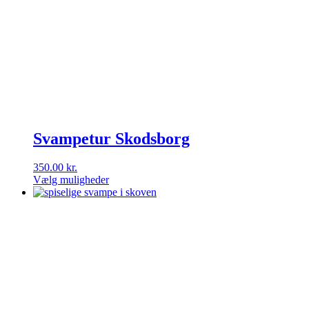
Svampetur Skodsborg
350.00
kr.
Vælg muligheder
Dette
vare
har
flere
varianter.
Mulighederne
kan
vælges
på
varesiden