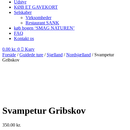
Udstyr
KØB ET GAVEKORT
Selskaber
Virksomheder
Restaurant SANK
køb bogen ‘SMAG NATUREN’
FAQ
Kontakt os
0.00
kr.
0
Kurv
Forside
/
Guidede ture
/
Sjælland
/
Nordsjælland
/ Svampetur
Gribskov
Svampetur Gribskov
350.00
kr.