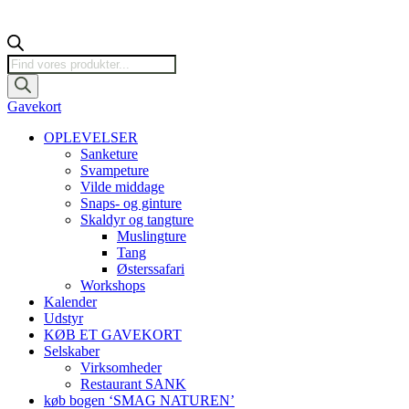
Products
search
Gavekort
OPLEVELSER
Sanketure
Svampeture
Vilde middage
Snaps- og ginture
Skaldyr og tangture
Muslingture
Tang
Østerssafari
Workshops
Kalender
Udstyr
KØB ET GAVEKORT
Selskaber
Virksomheder
Restaurant SANK
køb bogen ‘SMAG NATUREN’