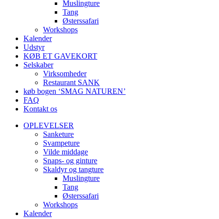
Muslingture
Tang
Østerssafari
Workshops
Kalender
Udstyr
KØB ET GAVEKORT
Selskaber
Virksomheder
Restaurant SANK
køb bogen ‘SMAG NATUREN’
FAQ
Kontakt os
OPLEVELSER
Sanketure
Svampeture
Vilde middage
Snaps- og ginture
Skaldyr og tangture
Muslingture
Tang
Østerssafari
Workshops
Kalender