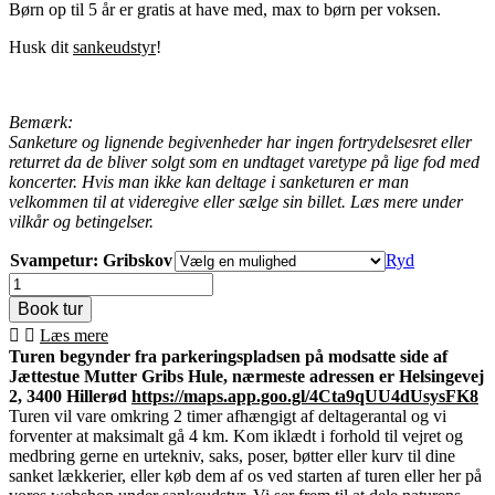
Børn op til 5 år er gratis at have med, max to børn per voksen.
Husk dit
sankeudstyr
!
Bemærk:
Sanketure og lignende begivenheder har ingen fortrydelsesret eller
returret da de bliver solgt som en undtaget varetype på lige fod med
koncerter. Hvis man ikke kan deltage i sanketuren er man
velkommen til at videregive eller sælge sin billet. Læs mere under
vilkår og betingelser.
Svampetur: Gribskov
Ryd
Svampetur
Gribskov
antal
Læs mere
Turen begynder fra parkeringspladsen på modsatte side af
Jættestue Mutter Gribs Hule, nærmeste adressen er Helsingevej
2, 3400 Hillerød
https://maps.app.goo.gl/4Cta9qUU4dUsysFK8
Turen vil vare omkring 2 timer afhængigt af deltagerantal og vi
forventer at maksimalt gå 4 km. Kom iklædt i forhold til vejret og
medbring gerne en urtekniv, saks, poser, bøtter eller kurv til dine
sanket lækkerier, eller køb dem af os ved starten af turen eller her på