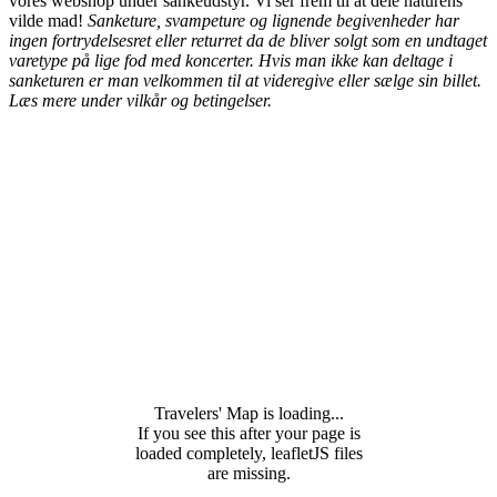
vores webshop under sankeudstyr. Vi ser frem til at dele naturens
vilde mad!
Sanketure, svampeture og lignende begivenheder har
ingen fortrydelsesret eller returret da de bliver solgt som en undtaget
varetype på lige fod med koncerter. Hvis man ikke kan deltage i
sanketuren er man velkommen til at videregive eller sælge sin billet.
Læs mere under vilkår og betingelser.
Travelers' Map is loading...
If you see this after your page is
loaded completely, leafletJS files
are missing.