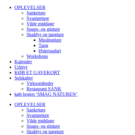
OPLEVELSER
Sanketure
Svampeture
Vilde middage
Snaps- og ginture
Skaldyr og tangture
Muslingture
Tang
Østerssafari
Workshops
Kalender
Udstyr
KØB ET GAVEKORT
Selskaber
Virksomheder
Restaurant SANK
køb bogen ‘SMAG NATUREN’
OPLEVELSER
Sanketure
Svampeture
Vilde middage
Snaps- og ginture
Skaldyr og tangture