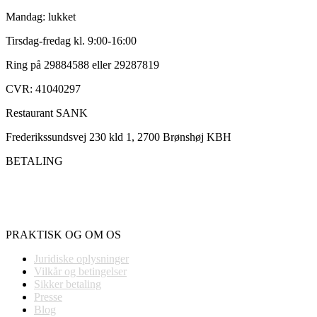
Mandag: lukket
Tirsdag-fredag kl. 9:00-16:00
Ring på 29884588 eller 29287819
CVR: 41040297
Restaurant SANK
Frederikssundsvej 230 kld 1, 2700 Brønshøj KBH
BETALING
PRAKTISK OG OM OS
Juridiske oplysninger
Vilkår og betingelser
Sikker betaling
Presse
Blog