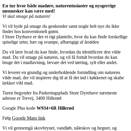
En tur hvor både madøre, naturentusiaster og nysgerrige
mennesker kan være med!
Vi skal smage på naturen!
Vi vil byde på smage du genkender samt nogle helt nye du ikke
finder hos konventionelt grønt.
I Store Dyrhave er der et rigt planteliv, hvor du kan finde forskellige
spiselige urter, bær og svampe, afhængigt af årstiden
Du vil lære hvad du kan finde, hvordan du identificere den vilde
mad. Du vil smage på naturen, og vil få fortalt hvordan du kan
bruge det i madlavning, bevare det ved tørring, sylt eller andet.
Vi leverer en grundig og underholdende formidling om naturens
vilde mad, der vil inspirere dig til at få det ind i køkkenet og skabe
lækker vild mad.
Turen begynder fra Parkeringsplads Store Dyrehave nærmeste
adresse er Trevej, 3400 Hillerød
Google Plus kode
W934+6R Hillerød
Følg
Google Maps link
Vi vil gennemgå skovbrynet, vandløb, nåleskov og hegnet, og