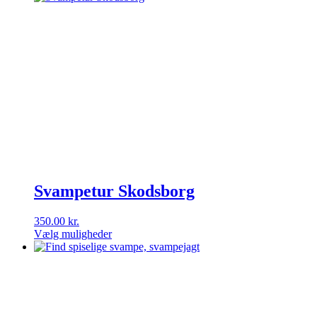
vare
har
flere
varianter.
Mulighederne
kan
vælges
på
varesiden
Svampetur Skodsborg
350.00
kr.
Vælg muligheder
Dette
vare
har
flere
varianter.
Mulighederne