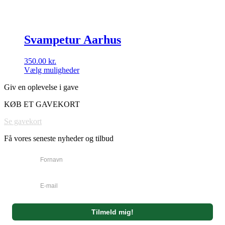
Svampetur Aarhus
350.00
kr.
Vælg muligheder
Dette
Giv en oplevelse i gave
vare
har
KØB ET GAVEKORT
flere
varianter.
Se gavekort
Mulighederne
kan
Få vores seneste nyheder og tilbud
vælges
på
varesiden