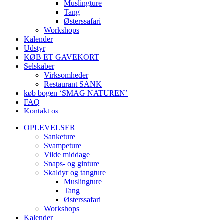
Muslingture
Tang
Østerssafari
Workshops
Kalender
Udstyr
KØB ET GAVEKORT
Selskaber
Virksomheder
Restaurant SANK
køb bogen ‘SMAG NATUREN’
FAQ
Kontakt os
OPLEVELSER
Sanketure
Svampeture
Vilde middage
Snaps- og ginture
Skaldyr og tangture
Muslingture
Tang
Østerssafari
Workshops
Kalender