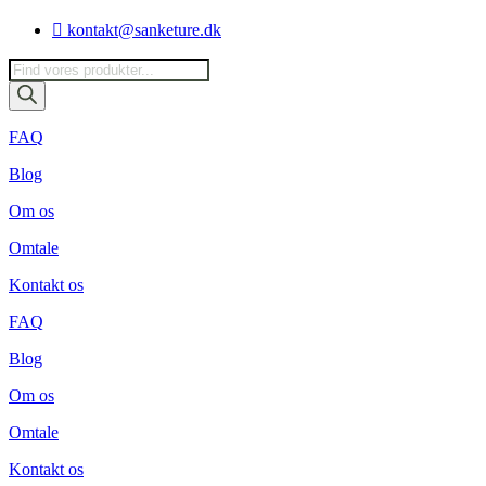
Videre
kontakt@sanketure.dk
til
indhold
Products
search
FAQ
Blog
Om os
Omtale
Kontakt os
FAQ
Blog
Om os
Omtale
Kontakt os