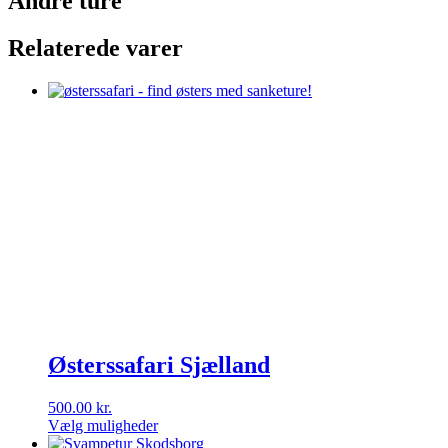
Andre ture
Relaterede varer
Østerssafari Sjælland
500.00
kr.
Vælg muligheder
Dette