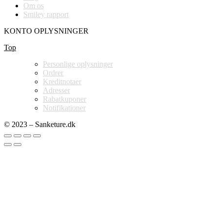
Om os
Smiley rapport
KONTO OPLYSNINGER
Top
Personlige oplysninger
Ordrer
Kreditnotaer
Adresser
Rabatkuponer
Notifikationer
© 2023 – Sanketure.dk