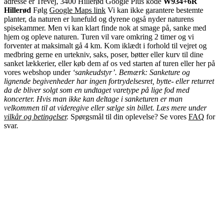
adresse er Trevej, 3400 Hillerød Google Plus kode
W934+6R
Hillerød
Følg
Google Maps link
Vi kan ikke garantere bestemte
planter, da naturen er lunefuld og dyrene også nyder naturens
spisekammer. Men vi kan klart finde nok at smage på, sanke med
hjem og opleve naturen. Turen vil vare omkring 2 timer og vi
forventer at maksimalt gå 4 km. Kom iklædt i forhold til vejret og
medbring gerne en urtekniv, saks, poser, bøtter eller kurv til dine
sanket lækkerier, eller køb dem af os ved starten af turen eller her på
vores webshop under
‘sankeudstyr’.
Bemærk: Sanketure og
lignende begivenheder har ingen fortrydelsesret, bytte- eller returret
da de bliver solgt som en undtaget varetype på lige fod med
koncerter. Hvis man ikke kan deltage i sanketuren er man
velkommen til at videregive eller sælge sin billet. Læs mere under
vilkår og betingelser
.
Spørgsmål til din oplevelse? Se vores
FAQ
for
svar.