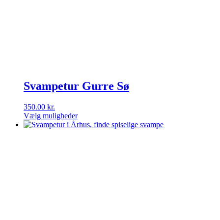
kan
vælges
på
varesiden
Svampetur Gurre Sø
350.00
kr.
Vælg muligheder
Dette
vare
har
flere
varianter.
Mulighederne
kan
vælges
på
varesiden