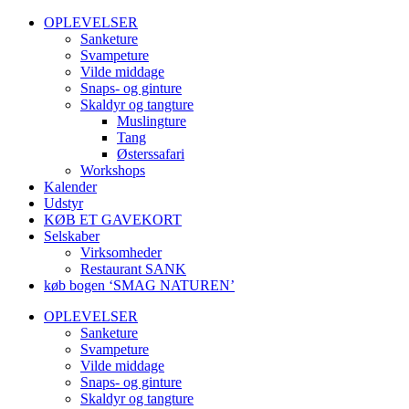
OPLEVELSER
Sanketure
Svampeture
Vilde middage
Snaps- og ginture
Skaldyr og tangture
Muslingture
Tang
Østerssafari
Workshops
Kalender
Udstyr
KØB ET GAVEKORT
Selskaber
Virksomheder
Restaurant SANK
køb bogen ‘SMAG NATUREN’
OPLEVELSER
Sanketure
Svampeture
Vilde middage
Snaps- og ginture
Skaldyr og tangture