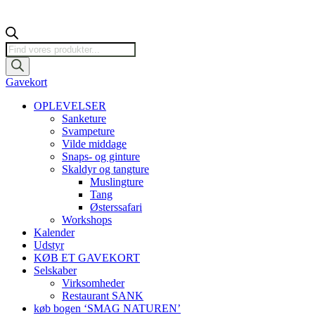
Products
search
Gavekort
OPLEVELSER
Sanketure
Svampeture
Vilde middage
Snaps- og ginture
Skaldyr og tangture
Muslingture
Tang
Østerssafari
Workshops
Kalender
Udstyr
KØB ET GAVEKORT
Selskaber
Virksomheder
Restaurant SANK
køb bogen ‘SMAG NATUREN’