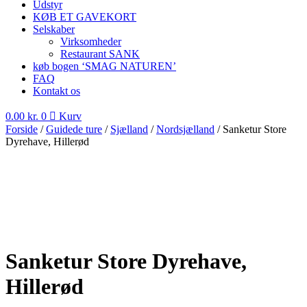
Udstyr
KØB ET GAVEKORT
Selskaber
Virksomheder
Restaurant SANK
køb bogen ‘SMAG NATUREN’
FAQ
Kontakt os
0.00
kr.
0
Kurv
Forside
/
Guidede ture
/
Sjælland
/
Nordsjælland
/ Sanketur Store
Dyrehave, Hillerød
Sanketur Store Dyrehave,
Hillerød