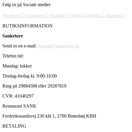
Følg os på Sociale medier
Facebook
Instagram
Youtube
Tiktok
Linkedin
Pinterest
BUTIKSINFORMATION
Sanketure
Send os en e-mail:
kontakt@sanketure.dk
Telefon tid:
Mandag: lukket
Tirsdag-fredag kl. 9:00-16:00
Ring på 29884588 eller 29287819
CVR: 41040297
Restaurant SANK
Frederikssundsvej 230 kld 1, 2700 Brønshøj KBH
BETALING