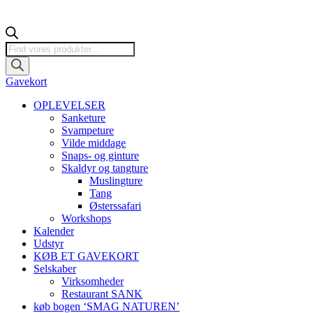
Products
search
Gavekort
OPLEVELSER
Sanketure
Svampeture
Vilde middage
Snaps- og ginture
Skaldyr og tangture
Muslingture
Tang
Østerssafari
Workshops
Kalender
Udstyr
KØB ET GAVEKORT
Selskaber
Virksomheder
Restaurant SANK
køb bogen ‘SMAG NATUREN’