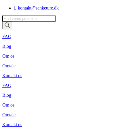
Videre
kontakt@sanketure.dk
til
indhold
Products
search
FAQ
Blog
Om os
Omtale
Kontakt os
FAQ
Blog
Om os
Omtale
Kontakt os