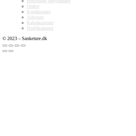
Personlige oplysninger
Ordrer
Kreditnotaer
Adresser
Rabatkuponer
Notifikationer
© 2023 – Sanketure.dk