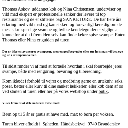
Thomas Askov, uddannet kok og Nina Christensen, underviser og
vild mad ekspert er professionelle sanker der levere til top
restauranter og de er stifterne bag SANKETURE. De har flere års
erfaring med vild mad og kan sikkert og forsvarligt lære dig om de
mest sikre spiselige svampe og hvilke kendetegn der er vigtige at
kunne for at du i fremtiden selv kan finde lækre spise svampe. Enten
Thomas eller Nina er guiden på turen.
Det er ikke en avanceret svampetur, men en god begynder eller tur hvis man vil bevæge
sig ud i svampeuniverset.
Til sidst runder vi af med at fortælle hvordan i skal forarbejde jeres
svampe, både med rengøring, bevaring og tilberedning.
Kom iklædt i forhold til vejret og medbring gerne en urtekniv, saks,
poser, bøtter eller kurv til dine sanket lækkerier, eller køb dem af os
ved starten af turen eller her på vores webshop under
butik
.
Vi ser frem til at dele naturens vilde mad!
Børn op til 5 år er gratis at have med, max to børn per voksen.
Turen bliver afholdt i Søheden, Håndsbækvej, 9740 Brønderslev