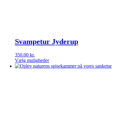
på
varesiden
Svampetur Jyderup
350.00
kr.
Vælg muligheder
Dette
vare
har
flere
varianter.
Mulighederne
kan
vælges
på
varesiden