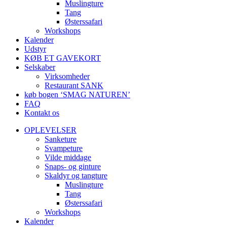
Muslingture
Tang
Østerssafari
Workshops
Kalender
Udstyr
KØB ET GAVEKORT
Selskaber
Virksomheder
Restaurant SANK
køb bogen ‘SMAG NATUREN’
FAQ
Kontakt os
OPLEVELSER
Sanketure
Svampeture
Vilde middage
Snaps- og ginture
Skaldyr og tangture
Muslingture
Tang
Østerssafari
Workshops
Kalender