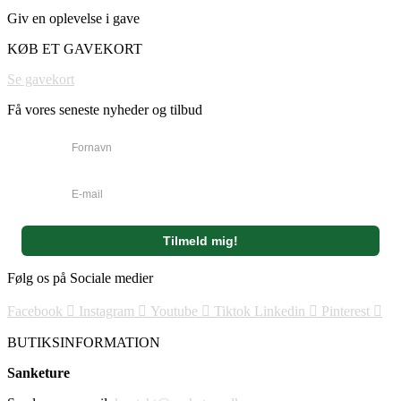
Dette
Giv en oplevelse i gave
vare
har
KØB ET GAVEKORT
flere
varianter.
Se gavekort
Mulighederne
kan
Få vores seneste nyheder og tilbud
vælges
på
varesiden
Følg os på Sociale medier
Facebook
Instagram
Youtube
Tiktok
Linkedin
Pinterest
BUTIKSINFORMATION
Sanketure