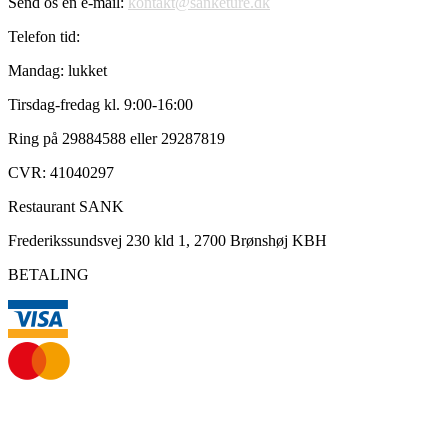
Send os en e-mail:
kontakt@sanketure.dk
Telefon tid:
Mandag: lukket
Tirsdag-fredag kl. 9:00-16:00
Ring på 29884588 eller 29287819
CVR: 41040297
Restaurant SANK
Frederikssundsvej 230 kld 1, 2700 Brønshøj KBH
BETALING