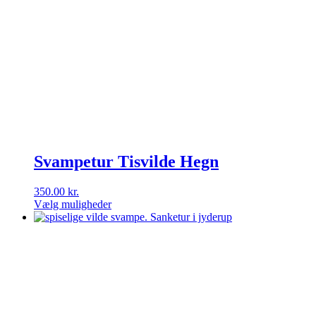
Svampetur Tisvilde Hegn
350.00
kr.
Vælg muligheder
Dette
vare
har
flere
varianter.
Mulighederne
kan
vælges