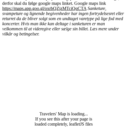
derfor skal du følge google maps linket. Google maps link
https://maps.app.goo.gl/oxrbQZjzMTciQqCTA
Sanketure,
svampeture og lignende begivenheder har ingen fortrydelsesret eller
returret da de bliver solgt som en undtaget varetype på lige fod med
koncerter. Hvis man ikke kan deltage i sanketuren er man
velkommen til at videregive eller sælge sin billet. Læs mere under
vilkår og betingelser.
Travelers' Map is loading...
If you see this after your page is
loaded completely, leafletJS files