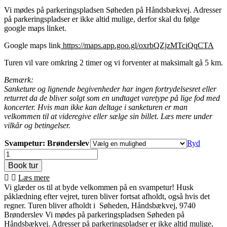
Vi mødes på parkeringspladsen Søheden på Håndsbækvej. Adresser
på parkeringspladser er ikke altid mulige, derfor skal du følge
google maps linket.
Google maps link
https://maps.app.goo.gl/oxrbQZjzMTciQqCTA
Turen vil vare omkring 2 timer og vi forventer at maksimalt gå 5 km.
Bemærk:
Sanketure og lignende begivenheder har ingen fortrydelsesret eller
returret da de bliver solgt som en undtaget varetype på lige fod med
koncerter. Hvis man ikke kan deltage i sanketuren er man
velkommen til at videregive eller sælge sin billet. Læs mere under
vilkår og betingelser.
Svampetur: Brønderslev
Ryd
Svampetur
Brønderslev,
Jylland
Læs mere
antal
Vi glæder os til at byde velkommen på en svampetur! Husk
påklædning efter vejret, turen bliver fortsat afholdt, også hvis det
regner. Turen bliver afholdt i Søheden, Håndsbækvej, 9740
Brønderslev Vi mødes på parkeringspladsen Søheden på
Håndsbækvej. Adresser på parkeringspladser er ikke altid mulige,