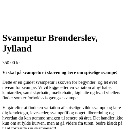
Svampetur Brønderslev,
Jylland
350.00
kr.
Vi skal på svampetur i skoven og lære om spiselige svampe!
Dette er en guidet svampetur i skoven for begynder- og let øvet
niveau for svampe. Vi vil kigge efter en variation af rørhatte,
kantareller, samt skørhatte, mælkehatte, løghatte og hvad vi ellers
finder som er forholdsvis gængse svampe.
Vi går efter at finde en variation af spiselige vilde svampe og lære
dig kendetegn, levesteder, svampefif og noget tilberedning og
hvordan du kan gemme smagen til senere på året. Det handler ikke
kun om at fylde kurven, men at gå videre fra turen, bedre klædt på
til at fortsætte sin svampejagt!