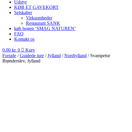
Udstyr
KØB ET GAVEKORT
Selskaber
Virksomheder
Restaurant SANK
køb bogen ‘SMAG NATUREN’
FAQ
Kontakt os
0.00
kr.
0
Kurv
Forside
/
Guidede ture
/
Jylland
/
Nordjylland
/ Svampetur
Brønderslev, Jylland