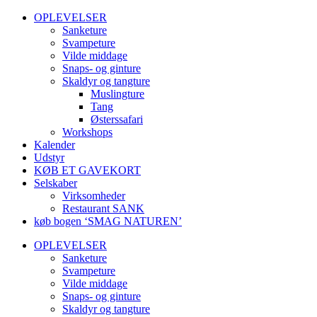
OPLEVELSER
Sanketure
Svampeture
Vilde middage
Snaps- og ginture
Skaldyr og tangture
Muslingture
Tang
Østerssafari
Workshops
Kalender
Udstyr
KØB ET GAVEKORT
Selskaber
Virksomheder
Restaurant SANK
køb bogen ‘SMAG NATUREN’
OPLEVELSER
Sanketure
Svampeture
Vilde middage
Snaps- og ginture
Skaldyr og tangture