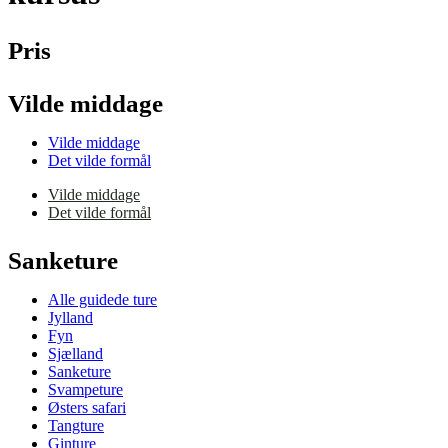
Pris
Vilde middage
Vilde middage
Det vilde formål
Vilde middage
Det vilde formål
Sanketure
Alle guidede ture
Jylland
Fyn
Sjælland
Sanketure
Svampeture
Østers safari
Tangture
Ginture