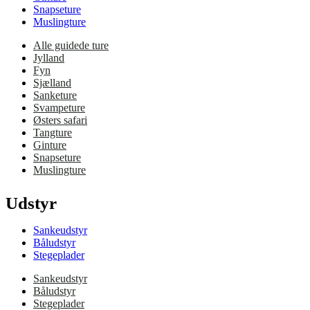
Snapseture
Muslingture
Alle guidede ture
Jylland
Fyn
Sjælland
Sanketure
Svampeture
Østers safari
Tangture
Ginture
Snapseture
Muslingture
Udstyr
Sankeudstyr
Båludstyr
Stegeplader
Sankeudstyr
Båludstyr
Stegeplader