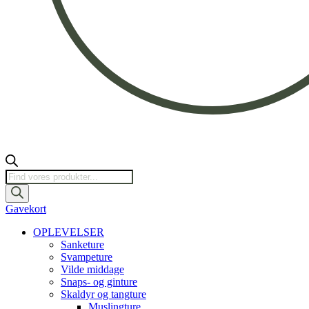
Products
search
Gavekort
OPLEVELSER
Sanketure
Svampeture
Vilde middage
Snaps- og ginture
Skaldyr og tangture
Muslingture