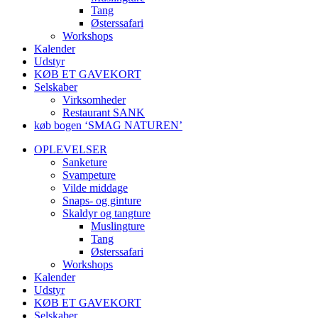
Tang
Østerssafari
Workshops
Kalender
Udstyr
KØB ET GAVEKORT
Selskaber
Virksomheder
Restaurant SANK
køb bogen ‘SMAG NATUREN’
OPLEVELSER
Sanketure
Svampeture
Vilde middage
Snaps- og ginture
Skaldyr og tangture
Muslingture
Tang
Østerssafari
Workshops
Kalender
Udstyr
KØB ET GAVEKORT
Selskaber