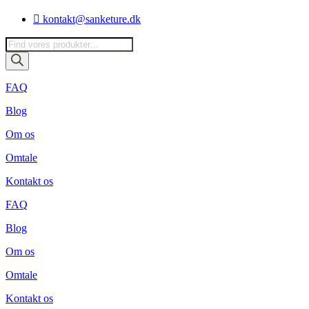
Videre
kontakt@sanketure.dk
til
indhold
Products
search
FAQ
Blog
Om os
Omtale
Kontakt os
FAQ
Blog
Om os
Omtale
Kontakt os