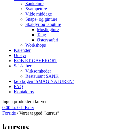
Sanketure
Svampeture
Vilde middage
Snaps- og ginture
Skaldyr og tangture
Muslingture
Tang
Østerssafari
Workshops
Kalender
Udstyr
KØB ET GAVEKORT
Selskaber
Virksomheder
Restaurant SANK
køb bogen ‘SMAG NATUREN’
FAQ
Kontakt os
Ingen produkter i kurven
0.00
kr.
0
Kurv
Forside
/ Varer tagged “kursus”
kursus