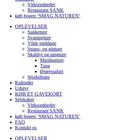
Virksomheder
Restaurant SANK
køb bogen ‘SMAG NATUREN’
OPLEVELSER
Sanketure
Svampeture
Vilde middage
Snaps- og ginture
Skaldyr og tangture
Muslingture
Tang
Østerssafari
Workshops
Kalender
Udstyr
KØB ET GAVEKORT
Selskaber
Virksomheder
Restaurant SANK
køb bogen ‘SMAG NATUREN’
FAQ
Kontakt os
OPLEVELSER