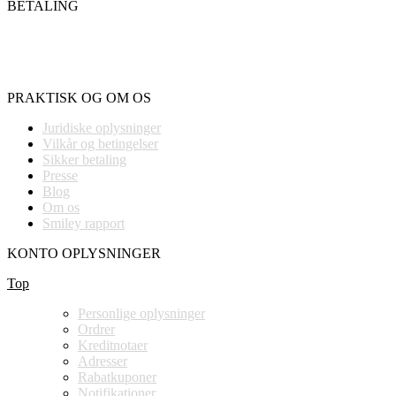
BETALING
PRAKTISK OG OM OS
Juridiske oplysninger
Vilkår og betingelser
Sikker betaling
Presse
Blog
Om os
Smiley rapport
KONTO OPLYSNINGER
Top
Personlige oplysninger
Ordrer
Kreditnotaer
Adresser
Rabatkuponer
Notifikationer