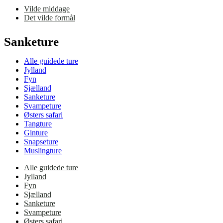
Vilde middage
Det vilde formål
Sanketure
Alle guidede ture
Jylland
Fyn
Sjælland
Sanketure
Svampeture
Østers safari
Tangture
Ginture
Snapseture
Muslingture
Alle guidede ture
Jylland
Fyn
Sjælland
Sanketure
Svampeture
Østers safari