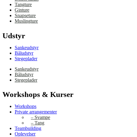
Tangture
Ginture
Snapseture
Muslingture
Udstyr
Sankeudstyr
Båludstyr
Stegeplader
Sankeudstyr
Båludstyr
Stegeplader
Workshops & Kurser
Workshops
Private arrangementer
– Svampe
– Tang
Teambuilding
Oplevelser