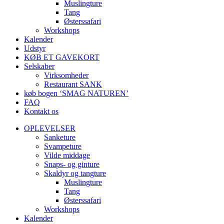
Muslingture
Tang
Østerssafari
Workshops
Kalender
Udstyr
KØB ET GAVEKORT
Selskaber
Virksomheder
Restaurant SANK
køb bogen ‘SMAG NATUREN’
FAQ
Kontakt os
OPLEVELSER
Sanketure
Svampeture
Vilde middage
Snaps- og ginture
Skaldyr og tangture
Muslingture
Tang
Østerssafari
Workshops
Kalender