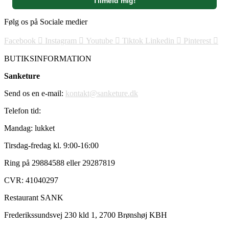
Følg os på Sociale medier
Facebook
Instagram
Youtube
Tiktok
Linkedin
Pinterest
BUTIKSINFORMATION
Sanketure
Send os en e-mail:
kontakt@sanketure.dk
Telefon tid:
Mandag: lukket
Tirsdag-fredag kl. 9:00-16:00
Ring på 29884588 eller 29287819
CVR: 41040297
Restaurant SANK
Frederikssundsvej 230 kld 1, 2700 Brønshøj KBH