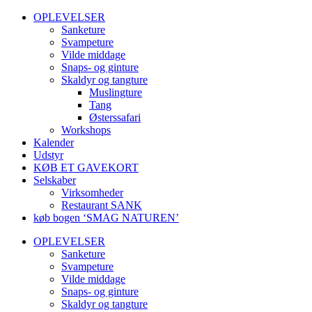
OPLEVELSER
Sanketure
Svampeture
Vilde middage
Snaps- og ginture
Skaldyr og tangture
Muslingture
Tang
Østerssafari
Workshops
Kalender
Udstyr
KØB ET GAVEKORT
Selskaber
Virksomheder
Restaurant SANK
køb bogen ‘SMAG NATUREN’
OPLEVELSER
Sanketure
Svampeture
Vilde middage
Snaps- og ginture
Skaldyr og tangture