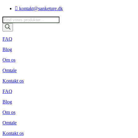
Videre
kontakt@sanketure.dk
til
indhold
Products
search
FAQ
Blog
Om os
Omtale
Kontakt os
FAQ
Blog
Om os
Omtale
Kontakt os