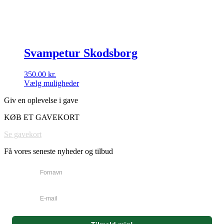
Svampetur Skodsborg
350.00
kr.
Vælg muligheder
Dette
Giv en oplevelse i gave
vare
har
KØB ET GAVEKORT
flere
varianter.
Se gavekort
Mulighederne
kan
Få vores seneste nyheder og tilbud
vælges
på
varesiden