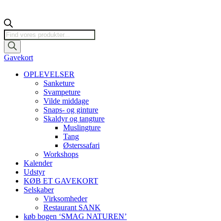
Products
search
Gavekort
OPLEVELSER
Sanketure
Svampeture
Vilde middage
Snaps- og ginture
Skaldyr og tangture
Muslingture
Tang
Østerssafari
Workshops
Kalender
Udstyr
KØB ET GAVEKORT
Selskaber
Virksomheder
Restaurant SANK
køb bogen ‘SMAG NATUREN’