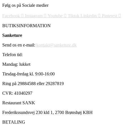
Følg os på Sociale medier
Facebook
Instagram
Youtube
Tiktok
Linkedin
Pinterest
BUTIKSINFORMATION
Sanketure
Send os en e-mail:
kontakt@sanketure.dk
Telefon tid:
Mandag: lukket
Tirsdag-fredag kl. 9:00-16:00
Ring på 29884588 eller 29287819
CVR: 41040297
Restaurant SANK
Frederikssundsvej 230 kld 1, 2700 Brønshøj KBH
BETALING