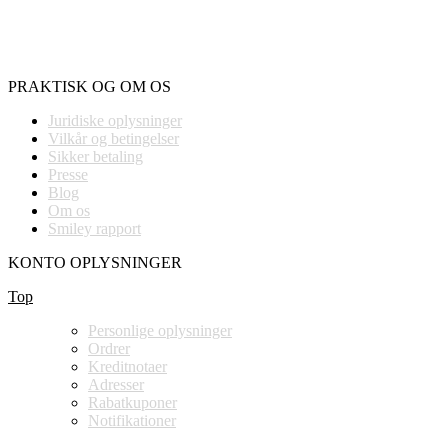
PRAKTISK OG OM OS
Juridiske oplysninger
Vilkår og betingelser
Sikker betaling
Presse
Blog
Om os
Smiley rapport
KONTO OPLYSNINGER
Top
Personlige oplysninger
Ordrer
Kreditnotaer
Adresser
Rabatkuponer
Notifikationer