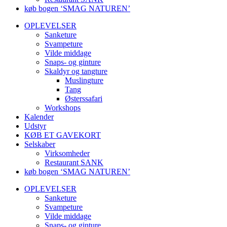
køb bogen ‘SMAG NATUREN’
OPLEVELSER
Sanketure
Svampeture
Vilde middage
Snaps- og ginture
Skaldyr og tangture
Muslingture
Tang
Østerssafari
Workshops
Kalender
Udstyr
KØB ET GAVEKORT
Selskaber
Virksomheder
Restaurant SANK
køb bogen ‘SMAG NATUREN’
OPLEVELSER
Sanketure
Svampeture
Vilde middage
Snaps- og ginture