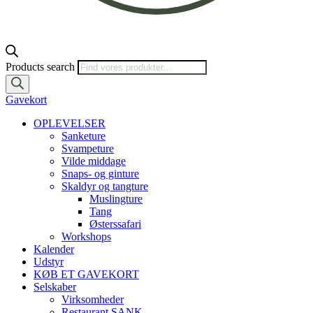
Products search
Gavekort
OPLEVELSER
Sanketure
Svampeture
Vilde middage
Snaps- og ginture
Skaldyr og tangture
Muslingture
Tang
Østerssafari
Workshops
Kalender
Udstyr
KØB ET GAVEKORT
Selskaber
Virksomheder
Restaurant SANK