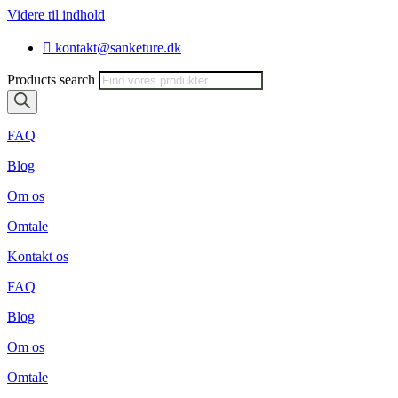
Videre til indhold
kontakt@sanketure.dk
Products search
FAQ
Blog
Om os
Omtale
Kontakt os
FAQ
Blog
Om os
Omtale