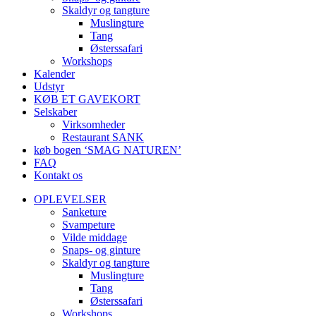
Skaldyr og tangture
Muslingture
Tang
Østerssafari
Workshops
Kalender
Udstyr
KØB ET GAVEKORT
Selskaber
Virksomheder
Restaurant SANK
køb bogen ‘SMAG NATUREN’
FAQ
Kontakt os
OPLEVELSER
Sanketure
Svampeture
Vilde middage
Snaps- og ginture
Skaldyr og tangture
Muslingture
Tang
Østerssafari
Workshops