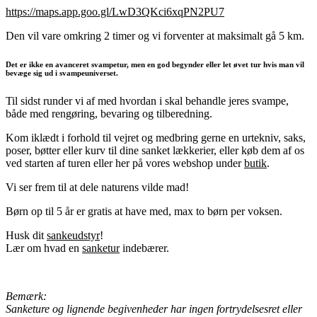
https://maps.app.goo.gl/LwD3QKci6xqPN2PU7
Den vil vare omkring 2 timer og vi forventer at maksimalt gå 5 km.
Det er ikke en avanceret svampetur, men en god begynder eller let øvet tur hvis man vil
bevæge sig ud i svampeuniverset.
Til sidst runder vi af med hvordan i skal behandle jeres svampe,
både med rengøring, bevaring og tilberedning.
Kom iklædt i forhold til vejret og medbring gerne en urtekniv, saks,
poser, bøtter eller kurv til dine sanket lækkerier, eller køb dem af os
ved starten af turen eller her på vores webshop under
butik
.
Vi ser frem til at dele naturens vilde mad!
Børn op til 5 år er gratis at have med, max to børn per voksen.
Husk dit
sankeudstyr
!
Lær om hvad en
sanketur
indebærer.
Bemærk:
Sanketure og lignende begivenheder har ingen fortrydelsesret eller