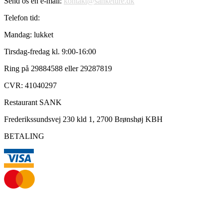
Send os en e-mail:
kontakt@sanketure.dk
Telefon tid:
Mandag: lukket
Tirsdag-fredag kl. 9:00-16:00
Ring på 29884588 eller 29287819
CVR: 41040297
Restaurant SANK
Frederikssundsvej 230 kld 1, 2700 Brønshøj KBH
BETALING