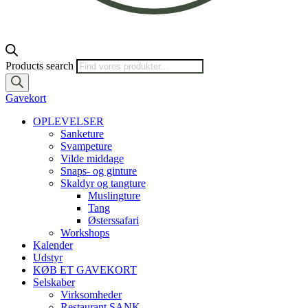
Products search
Gavekort
OPLEVELSER
Sanketure
Svampeture
Vilde middage
Snaps- og ginture
Skaldyr og tangture
Muslingture
Tang
Østerssafari
Workshops
Kalender
Udstyr
KØB ET GAVEKORT
Selskaber
Virksomheder
Restaurant SANK