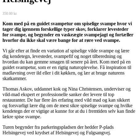
350.00
kr.
Kom med på en guidet svampetur om spiselige svampe hvor vi
tager dig igennem forskellige typer skov, forklarer levesteder
for svampe, og begynder en vaskeægte svampejagt og fortæller
hvorfor du ikke skal være bange for at røre ved svampe.
Vi går efter at finde en variation af spiselige vilde svampe og lære
dig kendetegn, levesteder, svampefif og noget tilberedning og
hvordan du kan gemme smagen til senere på året. Kom med på en
guidet svampetur, som er en rigtig naturoplevelse. Få inspiration til
madlavning over ild eller i dit køkken, og lær at bruge naturens
skatkammer.
Thomas Askov, uddannet kok og Nina Christensen, underviser og
vild-mad ekspert er professionelle sanker der levere til top
restauranter. De har flere års erfaring med vild mad og kan sikkert
og forsvarligt lære dig om de mest sikre spiselige svampe og hvilke
kendetegn der er vigtige at kunne for at du i fremtiden selv kan finde
lækre spise svampe.
Turen begynder fra parkeringspladsen der hedder P-plads
Helsingevej ved krydset af Helsingevej og Fulgsangvej.