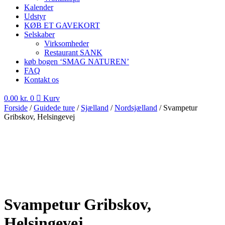
Kalender
Udstyr
KØB ET GAVEKORT
Selskaber
Virksomheder
Restaurant SANK
køb bogen ‘SMAG NATUREN’
FAQ
Kontakt os
0.00
kr.
0
Kurv
Forside
/
Guidede ture
/
Sjælland
/
Nordsjælland
/ Svampetur
Gribskov, Helsingevej
Svampetur Gribskov,
Helsingevej