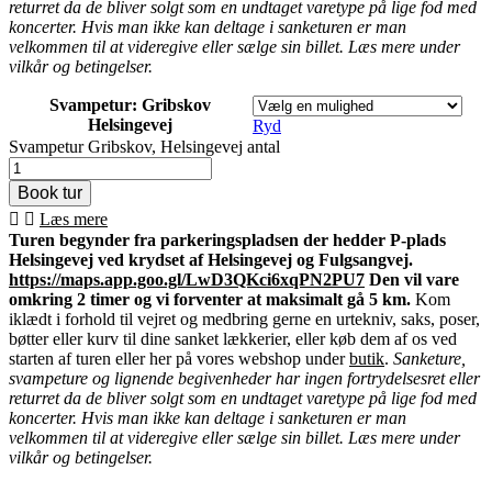
returret da de bliver solgt som en undtaget varetype på lige fod med
koncerter. Hvis man ikke kan deltage i sanketuren er man
velkommen til at videregive eller sælge sin billet. Læs mere under
vilkår og betingelser.
Svampetur: Gribskov
Helsingevej
Ryd
Svampetur Gribskov, Helsingevej antal
Læs mere
Turen begynder fra parkeringspladsen der hedder P-plads
Helsingevej ved krydset af Helsingevej og Fulgsangvej.
https://maps.app.goo.gl/LwD3QKci6xqPN2PU7
Den vil vare
omkring 2 timer og vi forventer at maksimalt gå 5 km.
Kom
iklædt i forhold til vejret og medbring gerne en urtekniv, saks, poser,
bøtter eller kurv til dine sanket lækkerier, eller køb dem af os ved
starten af turen eller her på vores webshop under
butik
.
Sanketure,
svampeture og lignende begivenheder har ingen fortrydelsesret eller
returret da de bliver solgt som en undtaget varetype på lige fod med
koncerter. Hvis man ikke kan deltage i sanketuren er man
velkommen til at videregive eller sælge sin billet. Læs mere under
vilkår og betingelser.