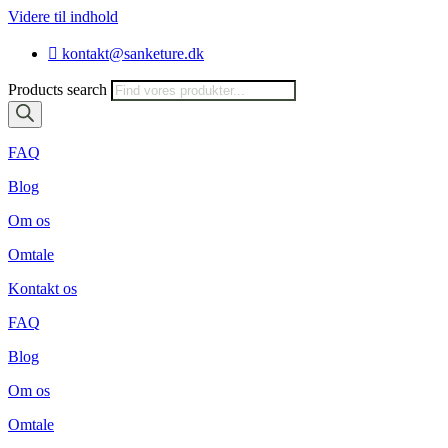
Videre til indhold
kontakt@sanketure.dk
Products search
FAQ
Blog
Om os
Omtale
Kontakt os
FAQ
Blog
Om os
Omtale