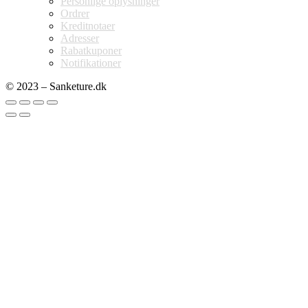
Personlige oplysninger
Ordrer
Kreditnotaer
Adresser
Rabatkuponer
Notifikationer
© 2023 – Sanketure.dk