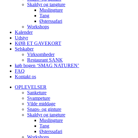
Skaldyr og tangture
Muslingture
Tang
Østerssafari
Workshops
Kalender
Udstyr
KØB ET GAVEKORT
Selskaber
Virksomheder
Restaurant SANK
køb bogen ‘SMAG NATUREN’
FAQ
Kontakt os
OPLEVELSER
Sanketure
Svampeture
Vilde middage
Snaps- og ginture
Skaldyr og tangture
Muslingture
Tang
Østerssafari
Workshops