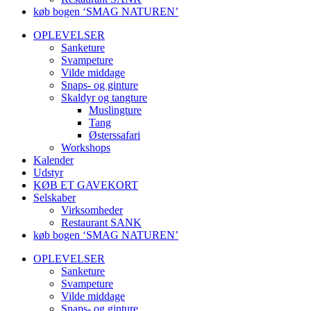
køb bogen ‘SMAG NATUREN’
OPLEVELSER
Sanketure
Svampeture
Vilde middage
Snaps- og ginture
Skaldyr og tangture
Muslingture
Tang
Østerssafari
Workshops
Kalender
Udstyr
KØB ET GAVEKORT
Selskaber
Virksomheder
Restaurant SANK
køb bogen ‘SMAG NATUREN’
OPLEVELSER
Sanketure
Svampeture
Vilde middage
Snaps- og ginture