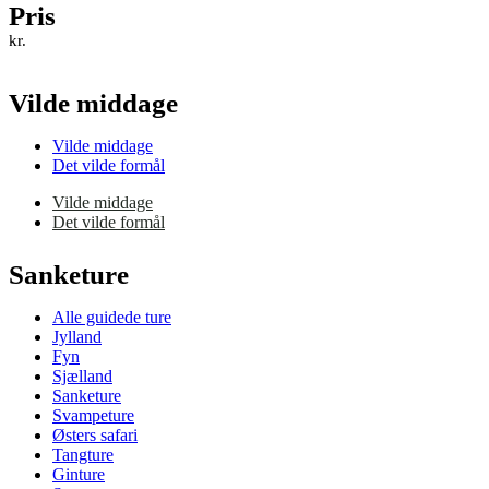
Pris
kr.
Vilde middage
Vilde middage
Det vilde formål
Vilde middage
Det vilde formål
Sanketure
Alle guidede ture
Jylland
Fyn
Sjælland
Sanketure
Svampeture
Østers safari
Tangture
Ginture