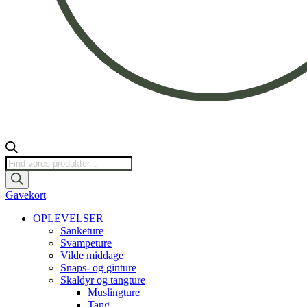
Products
search
Gavekort
OPLEVELSER
Sanketure
Svampeture
Vilde middage
Snaps- og ginture
Skaldyr og tangture
Muslingture
Tang