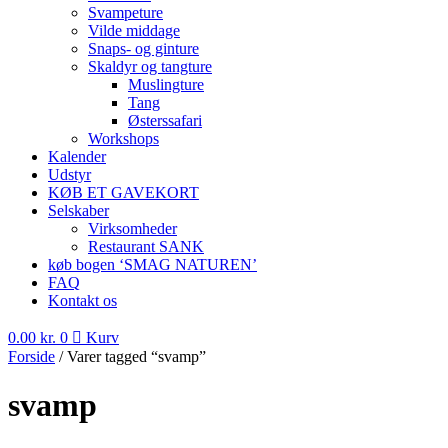
Svampeture
Vilde middage
Snaps- og ginture
Skaldyr og tangture
Muslingture
Tang
Østerssafari
Workshops
Kalender
Udstyr
KØB ET GAVEKORT
Selskaber
Virksomheder
Restaurant SANK
køb bogen ‘SMAG NATUREN’
FAQ
Kontakt os
0.00
kr.
0
Kurv
Forside
/ Varer tagged “svamp”
svamp