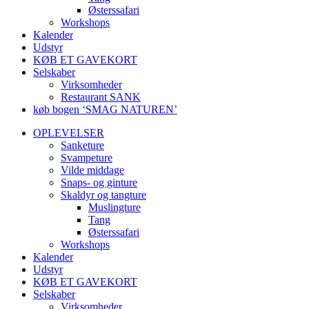
Østerssafari
Workshops
Kalender
Udstyr
KØB ET GAVEKORT
Selskaber
Virksomheder
Restaurant SANK
køb bogen ‘SMAG NATUREN’
OPLEVELSER
Sanketure
Svampeture
Vilde middage
Snaps- og ginture
Skaldyr og tangture
Muslingture
Tang
Østerssafari
Workshops
Kalender
Udstyr
KØB ET GAVEKORT
Selskaber
Virksomheder