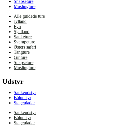
Snapseture
Muslingture
Alle guidede ture
Jylland
Fyn
Sjælland
Sanketure
Svampeture
Østers safari
Tangture
Ginture
Snapseture
Muslingture
Udstyr
Sankeudstyr
Båludstyr
Stegeplader
Sankeudstyr
Båludstyr
Stegeplader