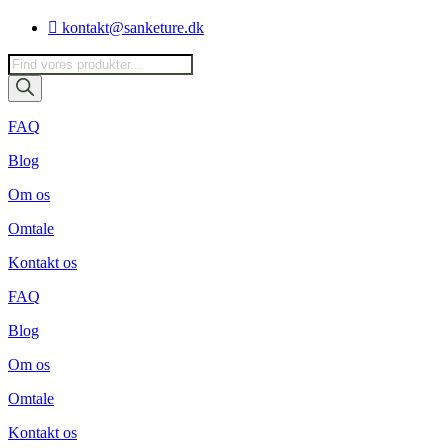
Videre
kontakt@sanketure.dk
til
indhold
Products
search
FAQ
Blog
Om os
Omtale
Kontakt os
FAQ
Blog
Om os
Omtale
Kontakt os