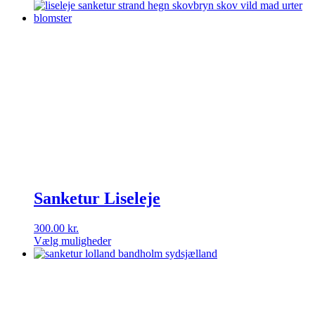
Sanketur Liseleje
300.00
kr.
Vælg muligheder
Dette
vare
har
flere
varianter.