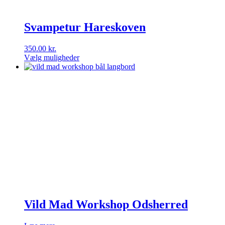
Svampetur Hareskoven
350.00
kr.
Vælg muligheder
Dette
vare
har
flere
varianter.
Mulighederne
kan
vælges
på
varesiden
Vild Mad Workshop Odsherred