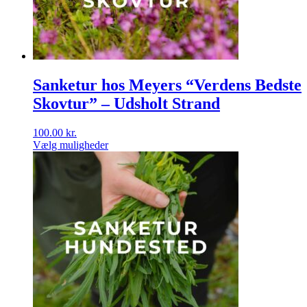
Sanketur hos Meyers “Verdens Bedste
Skovtur” – Udsholt Strand
100.00
kr.
Vælg muligheder
Dette
vare
har
flere
varianter.
Mulighederne
kan
vælges
på
varesiden