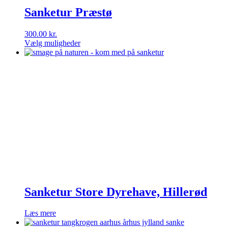
Sanketur Præstø
300.00
kr.
Vælg muligheder
Dette
vare
har
flere
varianter.
Mulighederne
kan
vælges
på
varesiden
Sanketur Store Dyrehave, Hillerød
Læs mere