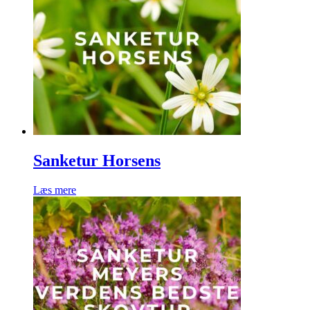
flere
varianter.
Mulighederne
kan
vælges
på
varesiden
Sanketur Horsens
Læs mere