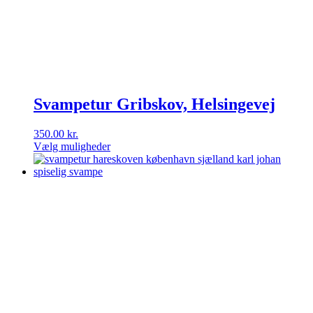
på
varesiden
Svampetur Gribskov, Helsingevej
350.00
kr.
Vælg muligheder
Dette
vare
har
flere
varianter.
Mulighederne
kan
vælges
på
varesiden