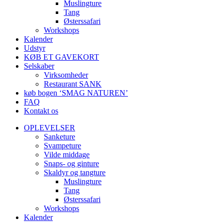
Muslingture
Tang
Østerssafari
Workshops
Kalender
Udstyr
KØB ET GAVEKORT
Selskaber
Virksomheder
Restaurant SANK
køb bogen ‘SMAG NATUREN’
FAQ
Kontakt os
OPLEVELSER
Sanketure
Svampeture
Vilde middage
Snaps- og ginture
Skaldyr og tangture
Muslingture
Tang
Østerssafari
Workshops
Kalender