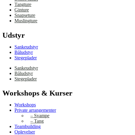
Tangture
Ginture
Snapseture
Muslingture
Udstyr
Sankeudstyr
Båludstyr
Stegeplader
Sankeudstyr
Båludstyr
Stegeplader
Workshops & Kurser
Workshops
Private arrangementer
– Svampe
– Tang
Teambuilding
Oplevelser