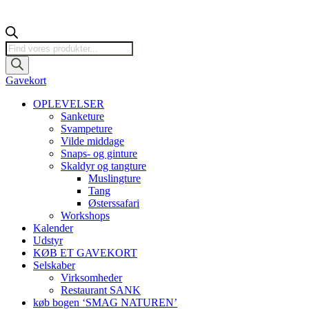
Products
search
Gavekort
OPLEVELSER
Sanketure
Svampeture
Vilde middage
Snaps- og ginture
Skaldyr og tangture
Muslingture
Tang
Østerssafari
Workshops
Kalender
Udstyr
KØB ET GAVEKORT
Selskaber
Virksomheder
Restaurant SANK
køb bogen ‘SMAG NATUREN’