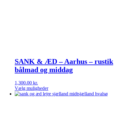
SANK & ÆD – Aarhus – rustik
bålmad og middag
1,300.00
kr.
Vælg muligheder
Dette
vare
har
flere
varianter.
Mulighederne
kan
vælges