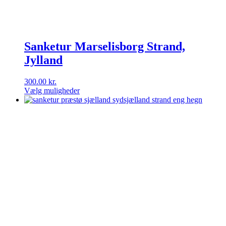
Sanketur Marselisborg Strand,
Jylland
300.00
kr.
Vælg muligheder
Dette
vare
har
flere
varianter.
Mulighederne
kan
vælges
på
varesiden