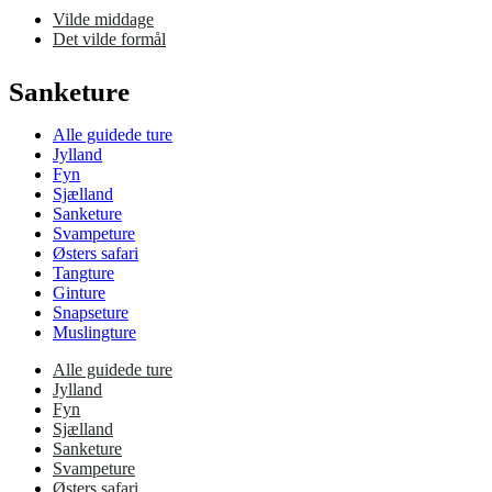
Vilde middage
Det vilde formål
Sanketure
Alle guidede ture
Jylland
Fyn
Sjælland
Sanketure
Svampeture
Østers safari
Tangture
Ginture
Snapseture
Muslingture
Alle guidede ture
Jylland
Fyn
Sjælland
Sanketure
Svampeture
Østers safari