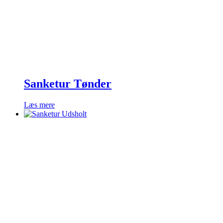
kan
vælges
på
varesiden
Sanketur Tønder
Læs mere