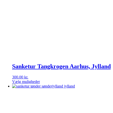
Sanketur Tangkrogen Aarhus, Jylland
300.00
kr.
Vælg muligheder
Dette
vare
har
flere
varianter.
Mulighederne