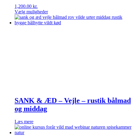
1,200.00
kr.
Vælg muligheder
Dette
vare
har
flere
varianter.
Mulighederne
kan
vælges
på
varesiden
SANK & ÆD – Vejle – rustik bålmad
og middag
Læs mere