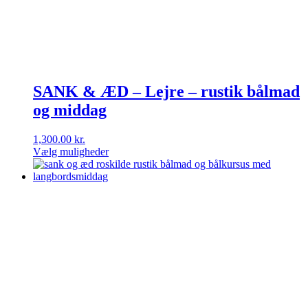
på
varesiden
SANK & ÆD – Lejre – rustik bålmad
og middag
1,300.00
kr.
Vælg muligheder
Dette
vare
har
flere
varianter.
Mulighederne
kan
vælges
på
varesiden