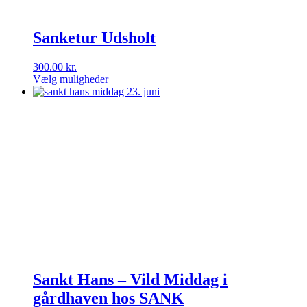
Sanketur Udsholt
300.00
kr.
Vælg muligheder
Dette
vare
har
flere
varianter.
Mulighederne
kan
vælges
på
varesiden
Sankt Hans – Vild Middag i
gårdhaven hos SANK