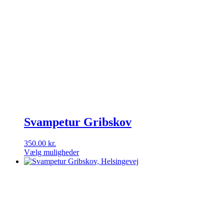
Svampetur Gribskov
350.00
kr.
Vælg muligheder
Dette
vare
har
flere
varianter.
Mulighederne
kan
vælges