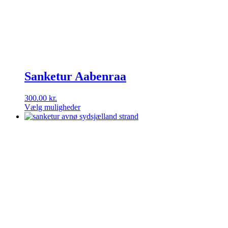
Sanketur Aabenraa
300.00
kr.
Vælg muligheder
Dette
vare
har
flere
varianter.
Mulighederne
kan
vælges
på
varesiden