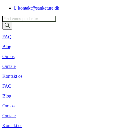
Videre
kontakt@sanketure.dk
til
indhold
Products
search
FAQ
Blog
Om os
Omtale
Kontakt os
FAQ
Blog
Om os
Omtale
Kontakt os