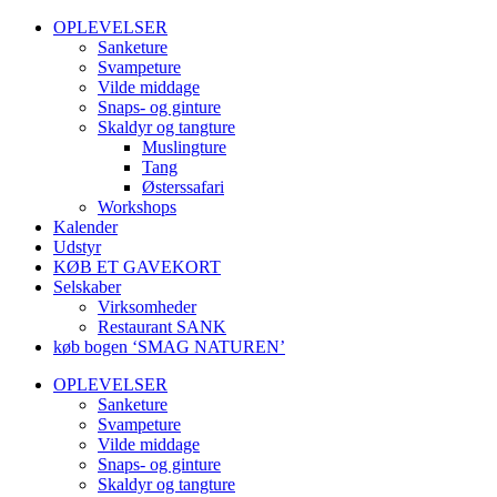
OPLEVELSER
Sanketure
Svampeture
Vilde middage
Snaps- og ginture
Skaldyr og tangture
Muslingture
Tang
Østerssafari
Workshops
Kalender
Udstyr
KØB ET GAVEKORT
Selskaber
Virksomheder
Restaurant SANK
køb bogen ‘SMAG NATUREN’
OPLEVELSER
Sanketure
Svampeture
Vilde middage
Snaps- og ginture
Skaldyr og tangture