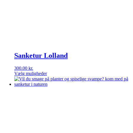
Mulighederne
kan
vælges
på
varesiden
Sanketur Lolland
300.00
kr.
Vælg muligheder
Dette
vare
har
flere
varianter.
Mulighederne
kan
vælges
på
varesiden